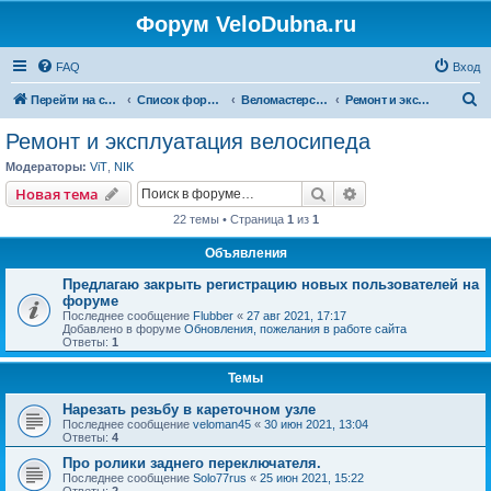
Форум VeloDubna.ru
FAQ
Вход
П
Перейти на сайт
Список форумов
Веломастерская
Ремонт и эксплуатация велосипеда
о
Ремонт и эксплуатация велосипеда
и
Модераторы:
ViT
,
NIK
с
Поиск
Расширенный пои
Новая тема
к
22 темы • Страница
1
из
1
Объявления
Предлагаю закрыть регистрацию новых пользователей на
форуме
Последнее сообщение
Flubber
«
27 авг 2021, 17:17
Добавлено в форуме
Обновления, пожелания в работе сайта
Ответы:
1
Темы
Нарезать резьбу в кареточном узле
Последнее сообщение
veloman45
«
30 июн 2021, 13:04
Ответы:
4
Про ролики заднего переключателя.
Последнее сообщение
Solo77rus
«
25 июн 2021, 15:22
Ответы:
2