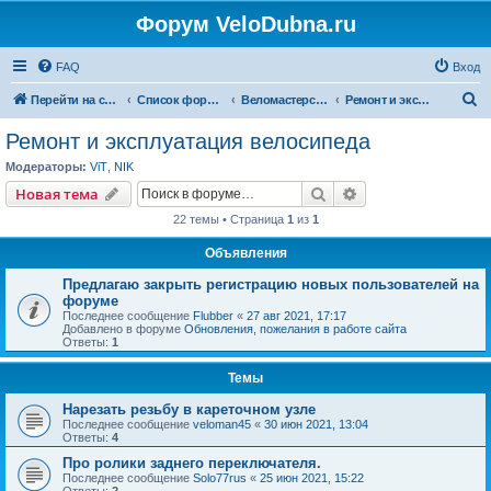
Форум VeloDubna.ru
FAQ
Вход
П
Перейти на сайт
Список форумов
Веломастерская
Ремонт и эксплуатация велосипеда
о
Ремонт и эксплуатация велосипеда
и
Модераторы:
ViT
,
NIK
с
Поиск
Расширенный пои
Новая тема
к
22 темы • Страница
1
из
1
Объявления
Предлагаю закрыть регистрацию новых пользователей на
форуме
Последнее сообщение
Flubber
«
27 авг 2021, 17:17
Добавлено в форуме
Обновления, пожелания в работе сайта
Ответы:
1
Темы
Нарезать резьбу в кареточном узле
Последнее сообщение
veloman45
«
30 июн 2021, 13:04
Ответы:
4
Про ролики заднего переключателя.
Последнее сообщение
Solo77rus
«
25 июн 2021, 15:22
Ответы:
2