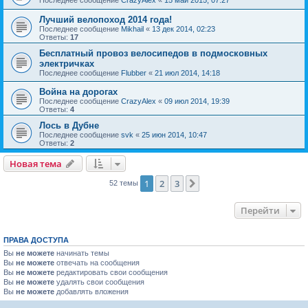
Последнее сообщение
CrazyAlex
«
15 май 2015, 07:27
Лучший велопоход 2014 года!
Последнее сообщение
Mikhail
«
13 дек 2014, 02:23
Ответы:
17
Бесплатный провоз велосипедов в подмосковных
электричках
Последнее сообщение
Flubber
«
21 июл 2014, 14:18
Война на дорогах
Последнее сообщение
CrazyAlex
«
09 июл 2014, 19:39
Ответы:
4
Лось в Дубне
Последнее сообщение
svk
«
25 июн 2014, 10:47
Ответы:
2
Новая тема
1
2
3
След.
52 темы
Перейти
ПРАВА ДОСТУПА
Вы
не можете
начинать темы
Вы
не можете
отвечать на сообщения
Вы
не можете
редактировать свои сообщения
Вы
не можете
удалять свои сообщения
Вы
не можете
добавлять вложения