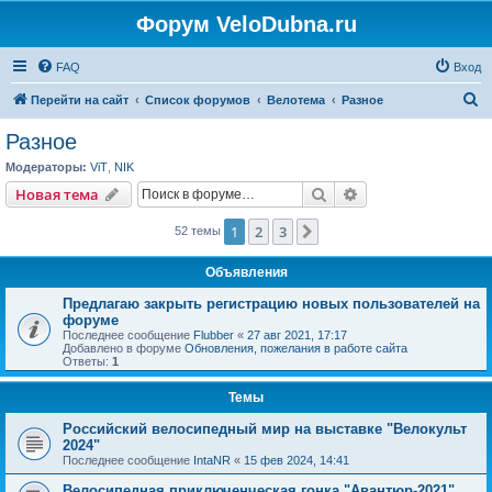
Форум VeloDubna.ru
FAQ
Вход
П
Перейти на сайт
Список форумов
Велотема
Разное
о
Разное
и
Модераторы:
ViT
,
NIK
с
Поиск
Расширенный пои
Новая тема
к
1
2
3
След.
52 темы
Объявления
Предлагаю закрыть регистрацию новых пользователей на
форуме
Последнее сообщение
Flubber
«
27 авг 2021, 17:17
Добавлено в форуме
Обновления, пожелания в работе сайта
Ответы:
1
Темы
Российский велосипедный мир на выставке "Велокульт
2024"
Последнее сообщение
IntaNR
«
15 фев 2024, 14:41
Велосипедная приключенческая гонка "Авантюр-2021"