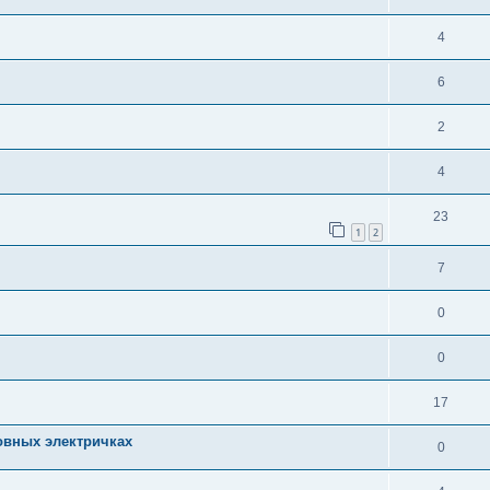
4
6
2
4
23
1
2
7
0
0
17
овных электричках
0