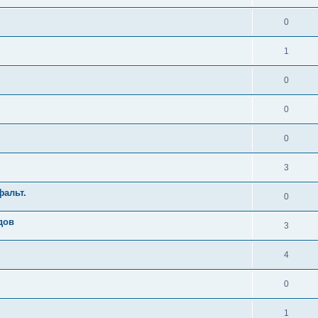
0
1
0
0
0
3
фальт.
0
дов
3
4
0
1