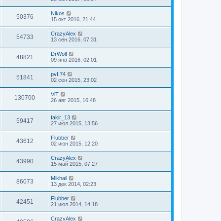
Nikos
50376
15 окт 2016, 21:44
CrazyAlex
54733
13 сен 2016, 07:31
DrWolf
48821
09 янв 2016, 02:01
pvf.74
51841
02 сен 2015, 23:02
ViT
130700
26 авг 2015, 16:48
fakir_13
59417
27 июл 2015, 13:56
Flubber
43612
02 июн 2015, 12:20
CrazyAlex
43990
15 май 2015, 07:27
Mikhail
86073
13 дек 2014, 02:23
Flubber
42451
21 июл 2014, 14:18
CrazyAlex