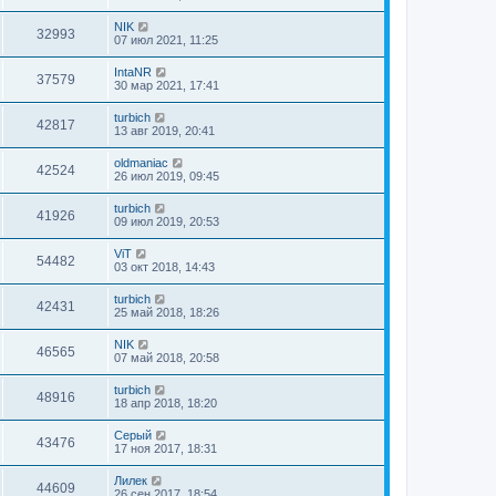
NIK
32993
07 июл 2021, 11:25
IntaNR
37579
30 мар 2021, 17:41
turbich
42817
13 авг 2019, 20:41
oldmaniac
42524
26 июл 2019, 09:45
turbich
41926
09 июл 2019, 20:53
ViT
54482
03 окт 2018, 14:43
turbich
42431
25 май 2018, 18:26
NIK
46565
07 май 2018, 20:58
turbich
48916
18 апр 2018, 18:20
Серый
43476
17 ноя 2017, 18:31
Лилек
44609
26 сен 2017, 18:54