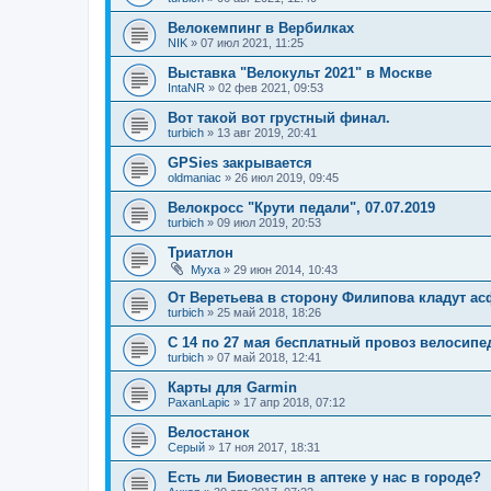
Велокемпинг в Вербилках
NIK
»
07 июл 2021, 11:25
Выставка "Велокульт 2021" в Москве
IntaNR
»
02 фев 2021, 09:53
Вот такой вот грустный финал.
turbich
»
13 авг 2019, 20:41
GPSies закрывается
oldmaniac
»
26 июл 2019, 09:45
Велокросс "Крути педали", 07.07.2019
turbich
»
09 июл 2019, 20:53
Триатлон
Myxa
»
29 июн 2014, 10:43
От Веретьева в сторону Филипова кладут ас
turbich
»
25 май 2018, 18:26
С 14 по 27 мая бесплатный провоз велосипе
turbich
»
07 май 2018, 12:41
Карты для Garmin
PaxanLapic
»
17 апр 2018, 07:12
Велостанок
Серый
»
17 ноя 2017, 18:31
Есть ли Биовестин в аптеке у нас в городе?