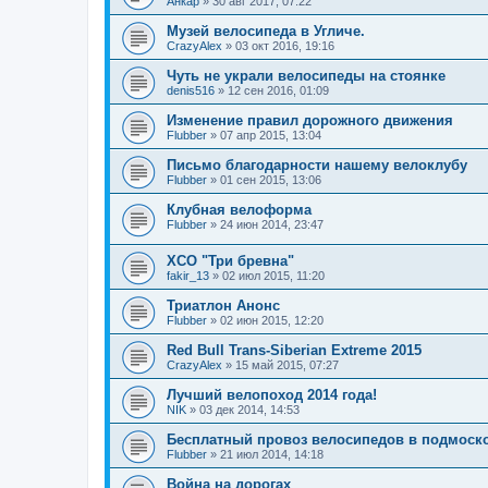
Анкар
»
30 авг 2017, 07:22
Музей велосипеда в Угличе.
CrazyAlex
»
03 окт 2016, 19:16
Чуть не украли велосипеды на стоянке
denis516
»
12 сен 2016, 01:09
Изменение правил дорожного движения
Flubber
»
07 апр 2015, 13:04
Письмо благодарности нашему велоклубу
Flubber
»
01 сен 2015, 13:06
Клубная велоформа
Flubber
»
24 июн 2014, 23:47
XCO "Три бревна"
fakir_13
»
02 июл 2015, 11:20
Триатлон Анонс
Flubber
»
02 июн 2015, 12:20
Red Bull Trans-Siberian Extreme 2015
CrazyAlex
»
15 май 2015, 07:27
Лучший велопоход 2014 года!
NIK
»
03 дек 2014, 14:53
Бесплатный провоз велосипедов в подмоск
Flubber
»
21 июл 2014, 14:18
Война на дорогах