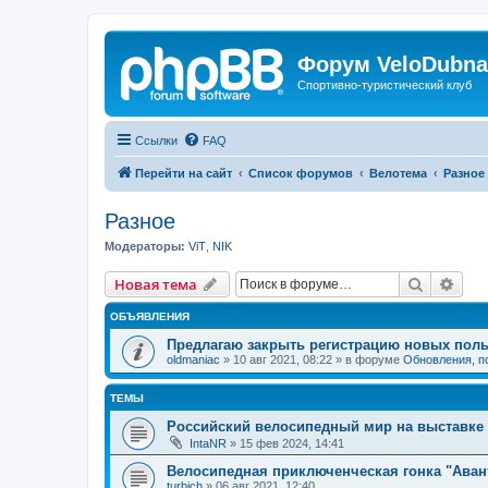
Форум VeloDubna
Спортивно-туристический клуб
Ссылки
FAQ
Перейти на сайт
Список форумов
Велотема
Разное
Разное
Модераторы:
ViT
,
NIK
Поиск
Рас
Новая тема
ОБЪЯВЛЕНИЯ
Предлагаю закрыть регистрацию новых поль
oldmaniac
»
10 авг 2021, 08:22
» в форуме
Обновления, п
ТЕМЫ
Российский велосипедный мир на выставке 
IntaNR
»
15 фев 2024, 14:41
Велосипедная приключенческая гонка "Аван
turbich
»
06 авг 2021, 12:40