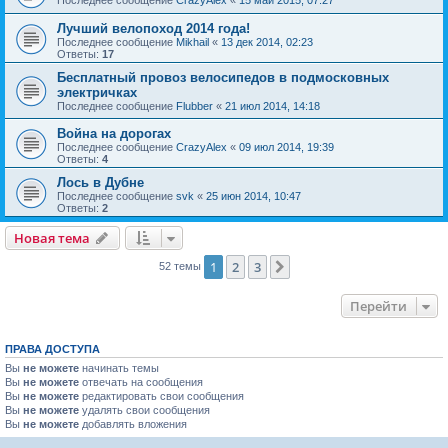
Последнее сообщение
CrazyAlex
«
15 май 2015, 07:27
Лучший велопоход 2014 года!
Последнее сообщение
Mikhail
«
13 дек 2014, 02:23
Ответы:
17
Бесплатный провоз велосипедов в подмосковных
электричках
Последнее сообщение
Flubber
«
21 июл 2014, 14:18
Война на дорогах
Последнее сообщение
CrazyAlex
«
09 июл 2014, 19:39
Ответы:
4
Лось в Дубне
Последнее сообщение
svk
«
25 июн 2014, 10:47
Ответы:
2
Новая тема
1
2
3
След.
52 темы
Перейти
ПРАВА ДОСТУПА
Вы
не можете
начинать темы
Вы
не можете
отвечать на сообщения
Вы
не можете
редактировать свои сообщения
Вы
не можете
удалять свои сообщения
Вы
не можете
добавлять вложения