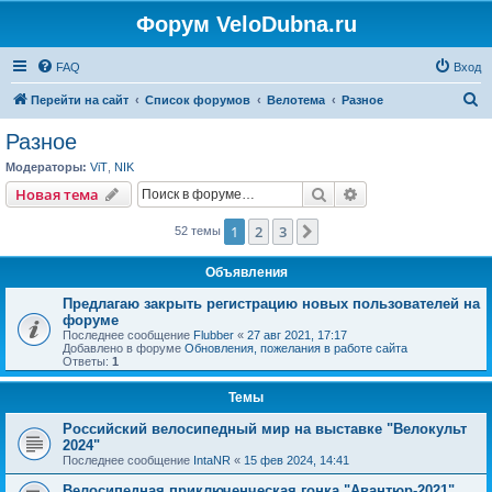
Форум VeloDubna.ru
FAQ
Вход
П
Перейти на сайт
Список форумов
Велотема
Разное
о
Разное
и
Модераторы:
ViT
,
NIK
с
Поиск
Расширенный пои
Новая тема
к
1
2
3
След.
52 темы
Объявления
Предлагаю закрыть регистрацию новых пользователей на
форуме
Последнее сообщение
Flubber
«
27 авг 2021, 17:17
Добавлено в форуме
Обновления, пожелания в работе сайта
Ответы:
1
Темы
Российский велосипедный мир на выставке "Велокульт
2024"
Последнее сообщение
IntaNR
«
15 фев 2024, 14:41
Велосипедная приключенческая гонка "Авантюр-2021"