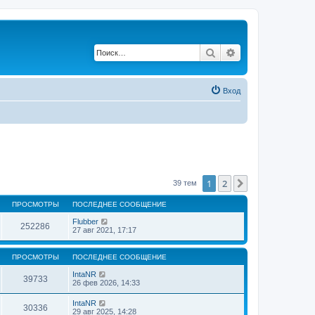
Поиск
Расширенный по
Вход
1
2
След.
39 тем
ПРОСМОТРЫ
ПОСЛЕДНЕЕ СООБЩЕНИЕ
Flubber
252286
27 авг 2021, 17:17
ПРОСМОТРЫ
ПОСЛЕДНЕЕ СООБЩЕНИЕ
IntaNR
39733
26 фев 2026, 14:33
IntaNR
30336
29 авг 2025, 14:28