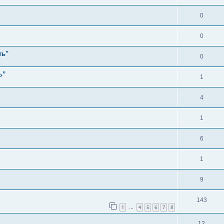
0
0
ть"
0
ь”
1
4
1
6
1
9
143
1
4
5
6
7
8
…
12