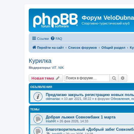
Форум VeloDubna
Спортивно-туристический клуб
Ссылки
FAQ
Перейти на сайт
Список форумов
Общий раздел
Ку
Курилка
Модераторы:
ViT
,
NIK
Поиск
Рас
Новая тема
ОБЪЯВЛЕНИЯ
Предлагаю закрыть регистрацию новых поль
oldmaniac
»
10 авг 2021, 08:22
» в форуме
Обновления, п
ТЕМЫ
Добрая лыжня Совкомбанк 1 марта
IntaNR
»
26 фев 2026, 14:33
Благотворительный «Добрый забег Совкомба