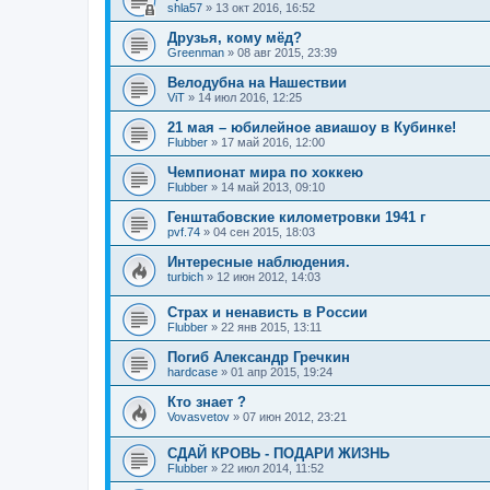
shla57
»
13 окт 2016, 16:52
Друзья, кому мёд?
Greenman
»
08 авг 2015, 23:39
Велодубна на Нашествии
ViT
»
14 июл 2016, 12:25
21 мая – юбилейное авиашоу в Кубинке!
Flubber
»
17 май 2016, 12:00
Чемпионат мира по хоккею
Flubber
»
14 май 2013, 09:10
Генштабовские километровки 1941 г
pvf.74
»
04 сен 2015, 18:03
Интересные наблюдения.
turbich
»
12 июн 2012, 14:03
Страх и ненависть в России
Flubber
»
22 янв 2015, 13:11
Погиб Александр Гречкин
hardcase
»
01 апр 2015, 19:24
Кто знает ?
Vovasvetov
»
07 июн 2012, 23:21
СДАЙ КРОВЬ - ПОДАРИ ЖИЗНЬ
Flubber
»
22 июл 2014, 11:52