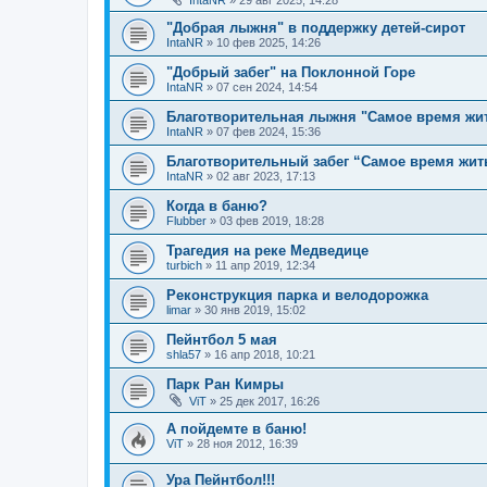
IntaNR
»
29 авг 2025, 14:28
"Добрая лыжня" в поддержку детей-сирот
IntaNR
»
10 фев 2025, 14:26
"Добрый забег" на Поклонной Горе
IntaNR
»
07 сен 2024, 14:54
Благотворительная лыжня "Самое время жи
IntaNR
»
07 фев 2024, 15:36
Благотворительный забег “Самое время жит
IntaNR
»
02 авг 2023, 17:13
Когда в баню?
Flubber
»
03 фев 2019, 18:28
Трагедия на реке Медведице
turbich
»
11 апр 2019, 12:34
Реконструкция парка и велодорожка
limar
»
30 янв 2019, 15:02
Пейнтбол 5 мая
shla57
»
16 апр 2018, 10:21
Парк Ран Кимры
ViT
»
25 дек 2017, 16:26
А пойдемте в баню!
ViT
»
28 ноя 2012, 16:39
Ура Пейнтбол!!!