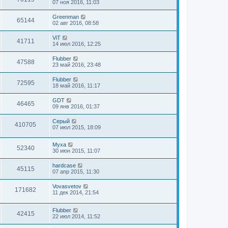
07 ноя 2016, 11:03
Greenman
65144
02 авг 2016, 08:58
ViT
41711
14 июл 2016, 12:25
Flubber
47588
23 май 2016, 23:48
Flubber
72595
18 май 2016, 11:17
GDT
46465
09 янв 2016, 01:37
Серый
410705
07 июл 2015, 18:09
Myxa
52340
30 июн 2015, 11:07
hardcase
45115
07 апр 2015, 11:30
Vovasvetov
171682
11 дек 2014, 21:54
Flubber
42415
22 июл 2014, 11:52