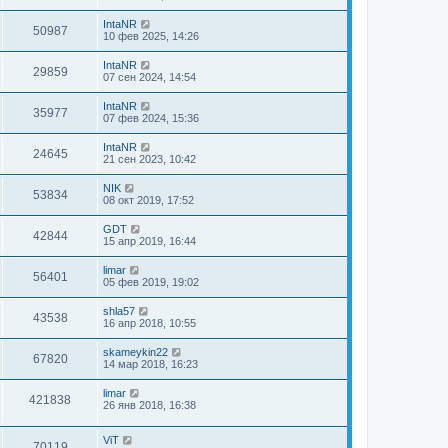
IntaNR
50987
10 фев 2025, 14:26
IntaNR
29859
07 сен 2024, 14:54
IntaNR
35977
07 фев 2024, 15:36
IntaNR
24645
21 сен 2023, 10:42
NIK
53834
08 окт 2019, 17:52
GDT
42844
15 апр 2019, 16:44
limar
56401
05 фев 2019, 19:02
shla57
43538
16 апр 2018, 10:55
skameykin22
67820
14 мар 2018, 16:23
limar
421838
26 янв 2018, 16:38
ViT
70119