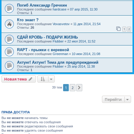
Погиб Александр Гречкин
Последнее сообщение
hardcase
«
07 апр 2015, 11:30
Ответы:
1
Кто знает ?
Последнее сообщение
Vovasvetov
«
11 дек 2014, 21:54
Ответы:
26
1
2
СДАЙ КРОВЬ - ПОДАРИ ЖИЗНЬ
Последнее сообщение
Flubber
«
22 июл 2014, 11:52
RAPT - прыжки с веревкой
Последнее сообщение
Greenman
«
10 июн 2014, 21:08
Ахтунг! Ахтунг! Тема для предупреждений
Последнее сообщение
Flubber
«
25 апр 2014, 11:38
Ответы:
1
Новая тема
1
2
След.
39 тем
Перейти
ПРАВА ДОСТУПА
Вы
не можете
начинать темы
Вы
не можете
отвечать на сообщения
Вы
не можете
редактировать свои сообщения
Вы
не можете
удалять свои сообщения