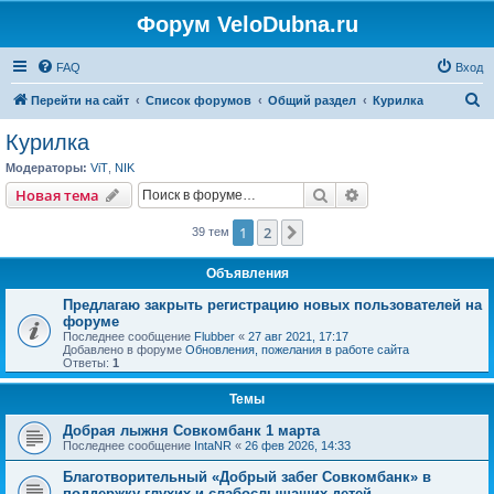
Форум VeloDubna.ru
FAQ
Вход
П
Перейти на сайт
Список форумов
Общий раздел
Курилка
о
Курилка
и
Модераторы:
ViT
,
NIK
с
Поиск
Расширенный пои
Новая тема
к
1
2
След.
39 тем
Объявления
Предлагаю закрыть регистрацию новых пользователей на
форуме
Последнее сообщение
Flubber
«
27 авг 2021, 17:17
Добавлено в форуме
Обновления, пожелания в работе сайта
Ответы:
1
Темы
Добрая лыжня Совкомбанк 1 марта
Последнее сообщение
IntaNR
«
26 фев 2026, 14:33
Благотворительный «Добрый забег Совкомбанк» в
поддержку глухих и слабослышащих детей