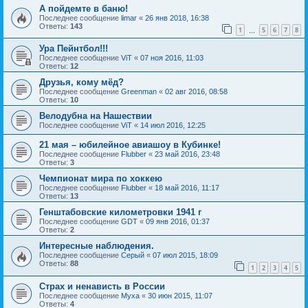
А пойдемте в баню!
Последнее сообщение
limar
«
26 янв 2018, 16:38
Ответы:
143
1
5
6
7
8
…
Ура Пейнтбол!!!
Последнее сообщение
ViT
«
07 ноя 2016, 11:03
Ответы:
12
Друзья, кому мёд?
Последнее сообщение
Greenman
«
02 авг 2016, 08:58
Ответы:
10
Велодубна на Нашествии
Последнее сообщение
ViT
«
14 июл 2016, 12:25
21 мая – юбилейное авиашоу в Кубинке!
Последнее сообщение
Flubber
«
23 май 2016, 23:48
Ответы:
3
Чемпионат мира по хоккею
Последнее сообщение
Flubber
«
18 май 2016, 11:17
Ответы:
13
Генштабовские километровки 1941 г
Последнее сообщение
GDT
«
09 янв 2016, 01:37
Ответы:
2
Интересные наблюдения.
Последнее сообщение
Серый
«
07 июл 2015, 18:09
Ответы:
88
1
2
3
4
5
Страх и ненависть в России
Последнее сообщение
Myxa
«
30 июн 2015, 11:07
Ответы:
4