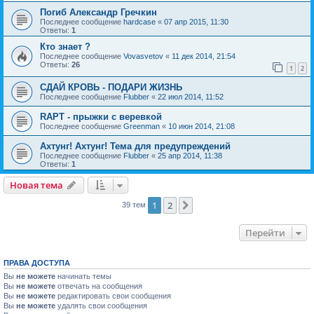
Погиб Александр Гречкин
Последнее сообщение
hardcase
«
07 апр 2015, 11:30
Ответы:
1
Кто знает ?
Последнее сообщение
Vovasvetov
«
11 дек 2014, 21:54
Ответы:
26
1
2
СДАЙ КРОВЬ - ПОДАРИ ЖИЗНЬ
Последнее сообщение
Flubber
«
22 июл 2014, 11:52
RAPT - прыжки с веревкой
Последнее сообщение
Greenman
«
10 июн 2014, 21:08
Ахтунг! Ахтунг! Тема для предупреждений
Последнее сообщение
Flubber
«
25 апр 2014, 11:38
Ответы:
1
Новая тема
1
2
След.
39 тем
Перейти
ПРАВА ДОСТУПА
Вы
не можете
начинать темы
Вы
не можете
отвечать на сообщения
Вы
не можете
редактировать свои сообщения
Вы
не можете
удалять свои сообщения