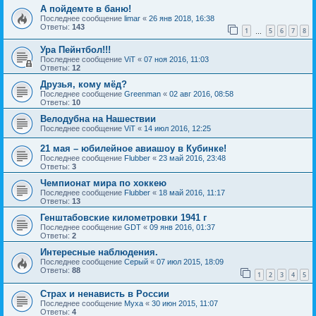
А пойдемте в баню!
Последнее сообщение
limar
«
26 янв 2018, 16:38
Ответы:
143
1
5
6
7
8
…
Ура Пейнтбол!!!
Последнее сообщение
ViT
«
07 ноя 2016, 11:03
Ответы:
12
Друзья, кому мёд?
Последнее сообщение
Greenman
«
02 авг 2016, 08:58
Ответы:
10
Велодубна на Нашествии
Последнее сообщение
ViT
«
14 июл 2016, 12:25
21 мая – юбилейное авиашоу в Кубинке!
Последнее сообщение
Flubber
«
23 май 2016, 23:48
Ответы:
3
Чемпионат мира по хоккею
Последнее сообщение
Flubber
«
18 май 2016, 11:17
Ответы:
13
Генштабовские километровки 1941 г
Последнее сообщение
GDT
«
09 янв 2016, 01:37
Ответы:
2
Интересные наблюдения.
Последнее сообщение
Серый
«
07 июл 2015, 18:09
Ответы:
88
1
2
3
4
5
Страх и ненависть в России
Последнее сообщение
Myxa
«
30 июн 2015, 11:07
Ответы:
4