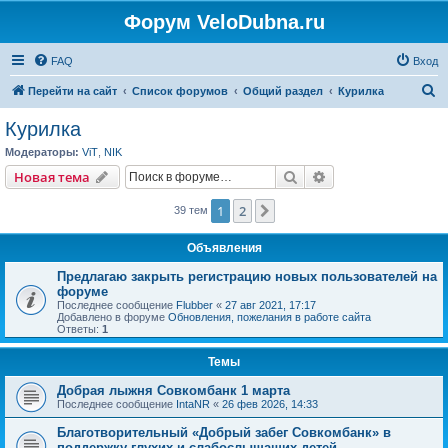
Форум VeloDubna.ru
FAQ
Вход
П
Перейти на сайт
Список форумов
Общий раздел
Курилка
о
Курилка
и
Модераторы:
ViT
,
NIK
с
Поиск
Расширенный пои
Новая тема
к
1
2
След.
39 тем
Объявления
Предлагаю закрыть регистрацию новых пользователей на
форуме
Последнее сообщение
Flubber
«
27 авг 2021, 17:17
Добавлено в форуме
Обновления, пожелания в работе сайта
Ответы:
1
Темы
Добрая лыжня Совкомбанк 1 марта
Последнее сообщение
IntaNR
«
26 фев 2026, 14:33
Благотворительный «Добрый забег Совкомбанк» в
поддержку глухих и слабослышащих детей