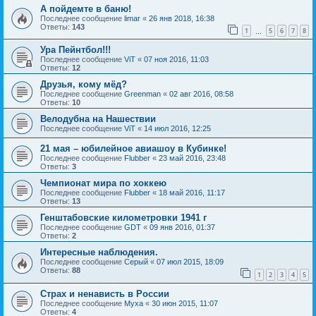
А пойдемте в баню!
Последнее сообщение
limar
«
26 янв 2018, 16:38
Ответы:
143
1
5
6
7
8
…
Ура Пейнтбол!!!
Последнее сообщение
ViT
«
07 ноя 2016, 11:03
Ответы:
12
Друзья, кому мёд?
Последнее сообщение
Greenman
«
02 авг 2016, 08:58
Ответы:
10
Велодубна на Нашествии
Последнее сообщение
ViT
«
14 июл 2016, 12:25
21 мая – юбилейное авиашоу в Кубинке!
Последнее сообщение
Flubber
«
23 май 2016, 23:48
Ответы:
3
Чемпионат мира по хоккею
Последнее сообщение
Flubber
«
18 май 2016, 11:17
Ответы:
13
Генштабовские километровки 1941 г
Последнее сообщение
GDT
«
09 янв 2016, 01:37
Ответы:
2
Интересные наблюдения.
Последнее сообщение
Серый
«
07 июл 2015, 18:09
Ответы:
88
1
2
3
4
5
Страх и ненависть в России
Последнее сообщение
Myxa
«
30 июн 2015, 11:07
Ответы:
4