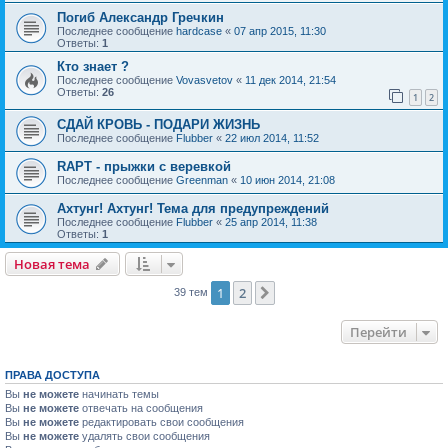
Погиб Александр Гречкин
Последнее сообщение
hardcase
«
07 апр 2015, 11:30
Ответы:
1
Кто знает ?
Последнее сообщение
Vovasvetov
«
11 дек 2014, 21:54
Ответы:
26
1
2
СДАЙ КРОВЬ - ПОДАРИ ЖИЗНЬ
Последнее сообщение
Flubber
«
22 июл 2014, 11:52
RAPT - прыжки с веревкой
Последнее сообщение
Greenman
«
10 июн 2014, 21:08
Ахтунг! Ахтунг! Тема для предупреждений
Последнее сообщение
Flubber
«
25 апр 2014, 11:38
Ответы:
1
Новая тема
1
2
След.
39 тем
Перейти
ПРАВА ДОСТУПА
Вы
не можете
начинать темы
Вы
не можете
отвечать на сообщения
Вы
не можете
редактировать свои сообщения
Вы
не можете
удалять свои сообщения