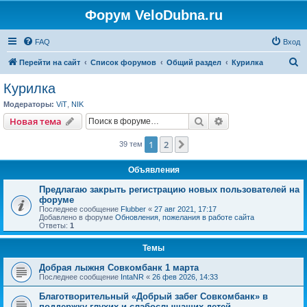
Форум VeloDubna.ru
FAQ
Вход
П
Перейти на сайт
Список форумов
Общий раздел
Курилка
о
Курилка
и
Модераторы:
ViT
,
NIK
с
Поиск
Расширенный пои
Новая тема
к
1
2
След.
39 тем
Объявления
Предлагаю закрыть регистрацию новых пользователей на
форуме
Последнее сообщение
Flubber
«
27 авг 2021, 17:17
Добавлено в форуме
Обновления, пожелания в работе сайта
Ответы:
1
Темы
Добрая лыжня Совкомбанк 1 марта
Последнее сообщение
IntaNR
«
26 фев 2026, 14:33
Благотворительный «Добрый забег Совкомбанк» в
поддержку глухих и слабослышащих детей