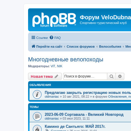
Форум VeloDubna
Спортивно-туристический клуб
Ссылки
FAQ
Перейти на сайт
Список форумов
Велособытия
Мн
Многодневные велопоходы
Модераторы:
ViT
,
NIK
Поиск
Рас
Новая тема
ОБЪЯВЛЕНИЯ
Предлагаю закрыть регистрацию новых поль
oldmaniac
»
10 авг 2021, 08:22
» в форуме
Обновления, п
ТЕМЫ
2023-06-09 Сортавала - Великий Новгород
oldmaniac
»
03 июл 2023, 11:11
Камино де Сантьяго: МАЙ 2017г.