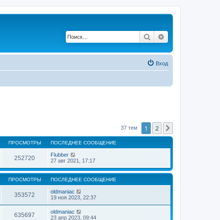
Поиск
Расширенный по
Вход
1
2
След.
37 тем
ПРОСМОТРЫ
ПОСЛЕДНЕЕ СООБЩЕНИЕ
Flubber
252720
27 авг 2021, 17:17
ПРОСМОТРЫ
ПОСЛЕДНЕЕ СООБЩЕНИЕ
oldmaniac
353572
19 ноя 2023, 22:37
oldmaniac
635697
23 апр 2023, 09:44