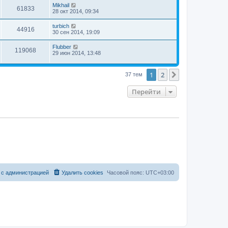
Mikhail
61833
28 окт 2014, 09:34
turbich
44916
30 сен 2014, 19:09
Flubber
119068
29 июн 2014, 13:48
1
2
След.
37 тем
Перейти
 с администрацией
Удалить cookies
Часовой пояс:
UTC+03:00