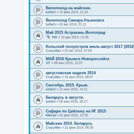
Велопоход на майские.
turbich
»
15 фев 2019, 21:26
Велопоход Самара-Ульяновск
turbich
»
20 авг 2018, 21:11
Май 2015 Астрахань-Волгоград
NIK
»
10 дек 2014, 21:56
Кольский полуостров июль-август 2017 (2018
CrazyAlex
»
03 авг 2016, 07:55
МАЙ 2016 Крымск-Новороссийск
ViT
»
08 июл 2015, 12:07
августовская неделя 2014
CrazyAlex
»
15 июл 2014, 08:07
Сентябрь 2015. Крым.
turbich
»
21 июн 2015, 14:11
Беларусь в августе.
turbich
»
28 июн 2015, 20:17
Сафари по Цейлону на НГ 2015
Mikhail
»
02 фев 2015, 21:55
Майские 2014. Беларусь
CrazyAlex
»
21 фев 2014, 06:30