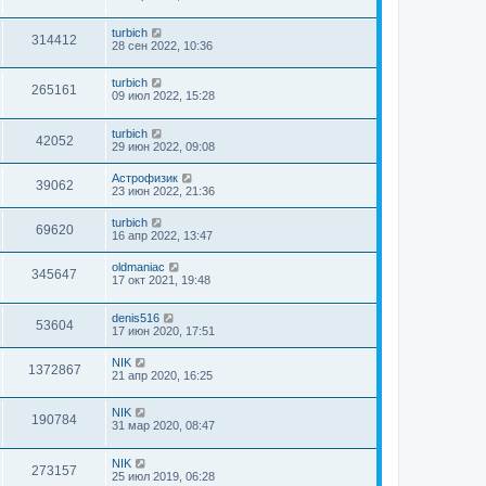
turbich
314412
28 сен 2022, 10:36
turbich
265161
09 июл 2022, 15:28
turbich
42052
29 июн 2022, 09:08
Астрофизик
39062
23 июн 2022, 21:36
turbich
69620
16 апр 2022, 13:47
oldmaniac
345647
17 окт 2021, 19:48
denis516
53604
17 июн 2020, 17:51
NIK
1372867
21 апр 2020, 16:25
NIK
190784
31 мар 2020, 08:47
NIK
273157
25 июл 2019, 06:28