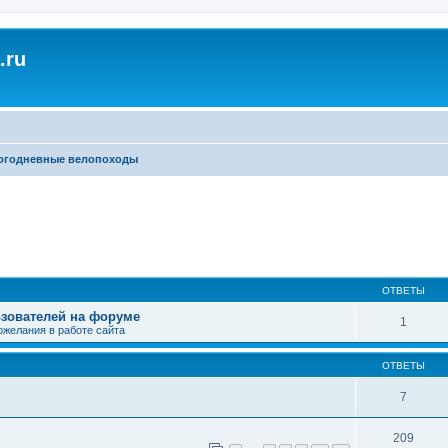
.ru
огодневные велопоходы
ширенный поиск
ОТВЕТЫ
зователей на форуме
1
ожелания в работе сайта
ОТВЕТЫ
7
209