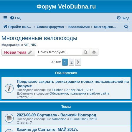
Форум VeloDubna.ru
FAQ
Вход
П
Перейти на сайт
Список форумов
Велособытия
Многодневные велопоходы
о
Многодневные велопоходы
и
Модераторы:
ViT
,
NIK
с
Поиск
Расширенный пои
Новая тема
к
1
2
След.
37 тем
Объявления
Предлагаю закрыть регистрацию новых пользователей на
форуме
Последнее сообщение
Flubber
«
27 авг 2021, 17:17
Добавлено в форуме
Обновления, пожелания в работе сайта
Ответы:
1
Темы
2023-06-09 Сортавала - Великий Новгород
Последнее сообщение
oldmaniac
«
19 ноя 2023, 22:37
Ответы:
7
Камино де Сантьяго: МАЙ 2017г.