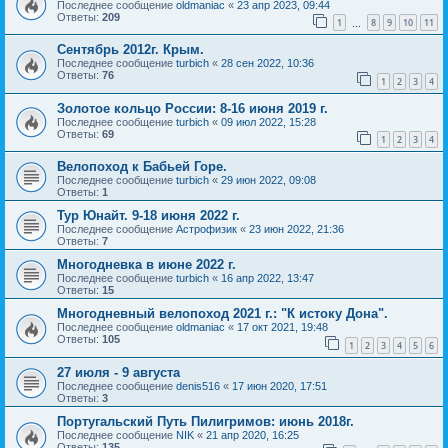
Последнее сообщение
oldmaniac
«
23 апр 2023, 09:44
Ответы:
209
1
8
9
10
11
…
Сентябрь 2012г. Крым.
Последнее сообщение
turbich
«
28 сен 2022, 10:36
Ответы:
76
1
2
3
4
Золотое кольцо России: 8-16 июня 2019 г.
Последнее сообщение
turbich
«
09 июл 2022, 15:28
Ответы:
69
1
2
3
4
Велопоход к Бабьей Горе.
Последнее сообщение
turbich
«
29 июн 2022, 09:08
Ответы:
1
Тур Юнайт. 9-18 июня 2022 г.
Последнее сообщение
Астрофизик
«
23 июн 2022, 21:36
Ответы:
7
Многодневка в июне 2022 г.
Последнее сообщение
turbich
«
16 апр 2022, 13:47
Ответы:
15
Многодневный велопоход 2021 г.: "К истоку Дона".
Последнее сообщение
oldmaniac
«
17 окт 2021, 19:48
Ответы:
105
1
2
3
4
5
6
27 июля - 9 августа
Последнее сообщение
denis516
«
17 июн 2020, 17:51
Ответы:
3
Португальский Путь Пилигримов: июнь 2018г.
Последнее сообщение
NIK
«
21 апр 2020, 16:25
Ответы:
135