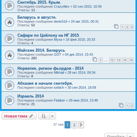
Сентябрь 2015. Крым.
Последнее сообщение
CrazyAlex
«
02 сен 2015, 10:39
Ответы:
13
Беларусь в августе.
Последнее сообщение
denis516
«
24 авг 2015, 00:31
Ответы:
52
1
2
3
Сафари по Цейлону на НГ 2015
Последнее сообщение
Myxa
«
16 фев 2015, 20:33
Ответы:
4
Майские 2014. Беларусь
Последнее сообщение
GDT
«
04 дек 2014, 15:43
Ответы:
283
1
12
13
14
15
…
Норвегия, регион фьордов - 2014
Последнее сообщение
Mikhail
«
28 окт 2014, 09:34
Ответы:
8
Абхазия в начале сентября.
Последнее сообщение
turbich
«
30 сен 2014, 19:09
Израиль 2014
Последнее сообщение
Flubber
«
29 июн 2014, 13:48
Ответы:
21
1
2
Новая тема
1
2
След.
37 тем
Перейти