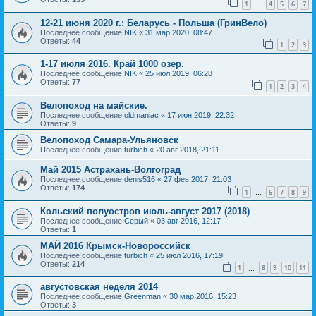
1
4
5
6
7
…
12-21 июня 2020 г.: Беларусь - Польша (ГринВело)
Последнее сообщение
NIK
«
31 мар 2020, 08:47
Ответы:
44
1
2
3
1-17 июля 2016. Край 1000 озер.
Последнее сообщение
NIK
«
25 июл 2019, 06:28
Ответы:
77
1
2
3
4
Велопоход на майские.
Последнее сообщение
oldmaniac
«
17 июн 2019, 22:32
Ответы:
9
Велопоход Самара-Ульяновск
Последнее сообщение
turbich
«
20 авг 2018, 21:11
Май 2015 Астрахань-Волгоград
Последнее сообщение
denis516
«
27 фев 2017, 21:03
Ответы:
174
1
6
7
8
9
…
Кольский полуостров июль-август 2017 (2018)
Последнее сообщение
Серый
«
03 авг 2016, 12:17
Ответы:
1
МАЙ 2016 Крымск-Новороссийск
Последнее сообщение
turbich
«
25 июл 2016, 17:19
Ответы:
214
1
8
9
10
11
…
августовская неделя 2014
Последнее сообщение
Greenman
«
30 мар 2016, 15:23
Ответы:
3