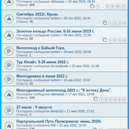
Последнее сообщение
oldmaniac
«
23 апр 2023, 09:44
Ответы:
209
1
8
9
10
11
…
Сентябрь 2012г. Крым.
Последнее сообщение
turbich
«
28 сен 2022, 10:36
Ответы:
76
1
2
3
4
Золотое кольцо России: 8-16 июня 2019 г.
Последнее сообщение
turbich
«
09 июл 2022, 15:28
Ответы:
69
1
2
3
4
Велопоход к Бабьей Горе.
Последнее сообщение
turbich
«
29 июн 2022, 09:08
Ответы:
1
Тур Юнайт. 9-18 июня 2022 г.
Последнее сообщение
Астрофизик
«
23 июн 2022, 21:36
Ответы:
7
Многодневка в июне 2022 г.
Последнее сообщение
turbich
«
16 апр 2022, 13:47
Ответы:
15
Многодневный велопоход 2021 г.: "К истоку Дона".
Последнее сообщение
oldmaniac
«
17 окт 2021, 19:48
Ответы:
105
1
2
3
4
5
6
27 июля - 9 августа
Последнее сообщение
denis516
«
17 июн 2020, 17:51
Ответы:
3
Португальский Путь Пилигримов: июнь 2018г.
Последнее сообщение
NIK
«
21 апр 2020, 16:25
Ответы:
135