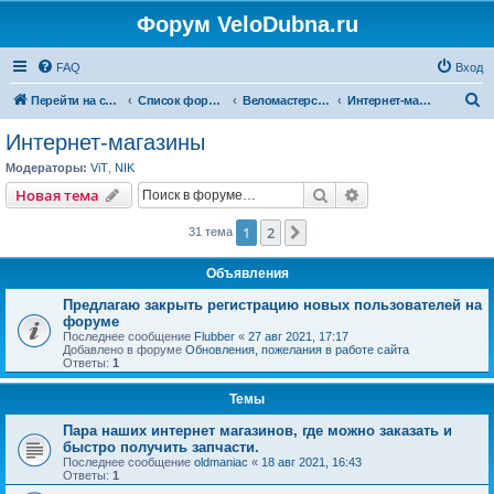
Форум VeloDubna.ru
FAQ
Вход
П
Перейти на сайт
Список форумов
Веломастерская
Интернет-магазины
о
Интернет-магазины
и
Модераторы:
ViT
,
NIK
с
Поиск
Расширенный пои
Новая тема
к
1
2
След.
31 тема
Объявления
Предлагаю закрыть регистрацию новых пользователей на
форуме
Последнее сообщение
Flubber
«
27 авг 2021, 17:17
Добавлено в форуме
Обновления, пожелания в работе сайта
Ответы:
1
Темы
Пара наших интернет магазинов, где можно заказать и
быстро получить запчасти.
Последнее сообщение
oldmaniac
«
18 авг 2021, 16:43
Ответы:
1