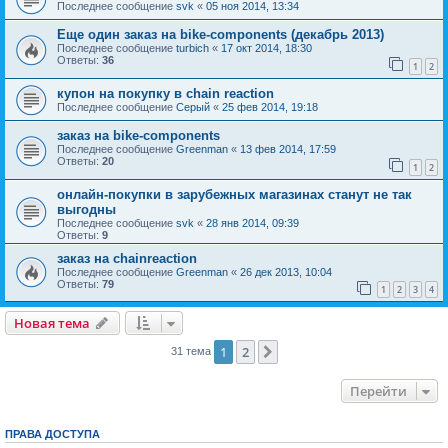
Последнее сообщение
svk
«
05 ноя 2014, 13:34
Еще один заказ на bike-components (декабрь 2013)
Последнее сообщение
turbich
«
17 окт 2014, 18:30
Ответы:
36
1
2
купон на покупку в сhain reaction
Последнее сообщение
Серый
«
25 фев 2014, 19:18
заказ на bike-components
Последнее сообщение
Greenman
«
13 фев 2014, 17:59
Ответы:
20
1
2
онлайн-покупки в зарубежных магазинах станут не так
выгодны
Последнее сообщение
svk
«
28 янв 2014, 09:39
Ответы:
9
заказ на chainreaction
Последнее сообщение
Greenman
«
26 дек 2013, 10:04
Ответы:
79
1
2
3
4
Новая тема
1
2
След.
31 тема
Перейти
ПРАВА ДОСТУПА