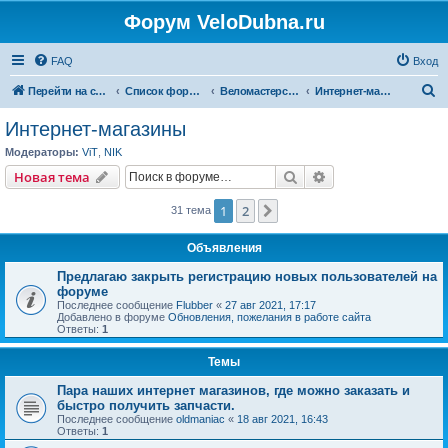
Форум VeloDubna.ru
FAQ
Вход
П
Перейти на сайт
Список форумов
Веломастерская
Интернет-магазины
о
Интернет-магазины
и
Модераторы:
ViT
,
NIK
с
Поиск
Расширенный пои
Новая тема
к
1
2
След.
31 тема
Объявления
Предлагаю закрыть регистрацию новых пользователей на
форуме
Последнее сообщение
Flubber
«
27 авг 2021, 17:17
Добавлено в форуме
Обновления, пожелания в работе сайта
Ответы:
1
Темы
Пара наших интернет магазинов, где можно заказать и
быстро получить запчасти.
Последнее сообщение
oldmaniac
«
18 авг 2021, 16:43
Ответы:
1