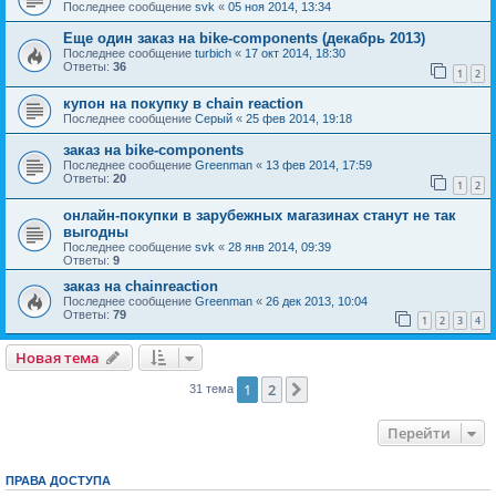
Последнее сообщение
svk
«
05 ноя 2014, 13:34
Еще один заказ на bike-components (декабрь 2013)
Последнее сообщение
turbich
«
17 окт 2014, 18:30
Ответы:
36
1
2
купон на покупку в сhain reaction
Последнее сообщение
Серый
«
25 фев 2014, 19:18
заказ на bike-components
Последнее сообщение
Greenman
«
13 фев 2014, 17:59
Ответы:
20
1
2
онлайн-покупки в зарубежных магазинах станут не так
выгодны
Последнее сообщение
svk
«
28 янв 2014, 09:39
Ответы:
9
заказ на chainreaction
Последнее сообщение
Greenman
«
26 дек 2013, 10:04
Ответы:
79
1
2
3
4
Новая тема
1
2
След.
31 тема
Перейти
ПРАВА ДОСТУПА