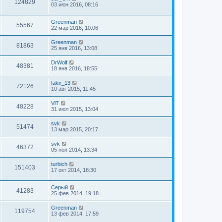
124829
03 июн 2016, 08:16
Greenman
55567
22 мар 2016, 10:06
Greenman
81863
25 янв 2016, 13:08
DrWolf
48381
18 янв 2016, 18:55
fakir_13
72126
10 авг 2015, 11:45
ViT
48228
31 июл 2015, 13:04
svk
51474
13 мар 2015, 20:17
svk
46372
05 ноя 2014, 13:34
turbich
151403
17 окт 2014, 18:30
Серый
41283
25 фев 2014, 19:18
Greenman
119754
13 фев 2014, 17:59