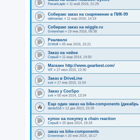
PaxanLapic
»
11 май 2016, 21:29
Собираю заказ на снаряжение в ПИК-99
oldmaniac
»
11 мар 2016, 14:19
Собираю заказ на wiggle.ru
Greenman
»
19 янв 2016, 09:38
Реалвело
DrWolf
»
05 янв 2016, 15:21
Заказ на чейне
Серый
»
11 мар 2014, 14:50
Магазин http://www.gearbest.com/
ViT
»
27 июл 2015, 13:30
Заказ в DriveLine
svk
»
17 янв 2015, 11:54
Заказ у CooSpo
svk
»
05 ноя 2014, 13:34
Еще один заказ на bike-components (декабрь 
denis516
»
12 дек 2013, 23:28
купон на покупку в сhain reaction
Серый
»
25 фев 2014, 19:18
заказ на bike-components
Greenman
»
20 янв 2014, 16:17