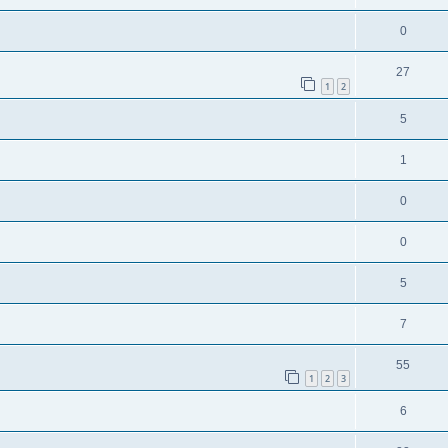
0
27
1
2
5
1
0
0
5
7
55
1
2
3
6