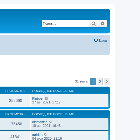
Поиск
Расширенный по
Вход
1
2
След.
31 тема
ПРОСМОТРЫ
ПОСЛЕДНЕЕ СООБЩЕНИЕ
Flubber
252660
27 авг 2021, 17:17
ПРОСМОТРЫ
ПОСЛЕДНЕЕ СООБЩЕНИЕ
oldmaniac
176450
18 авг 2021, 16:43
turbich
41841
04 июн 2020, 21:16