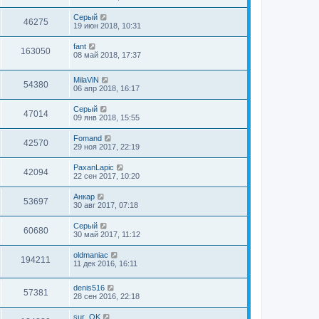
Серый
46275
19 июн 2018, 10:31
fant
163050
08 май 2018, 17:37
MilaViN
54380
06 апр 2018, 16:17
Серый
47014
09 янв 2018, 15:55
Fomand
42570
29 ноя 2017, 22:19
PaxanLapic
42094
22 сен 2017, 10:20
Анкар
53697
30 авг 2017, 07:18
Серый
60680
30 май 2017, 11:12
oldmaniac
194211
11 дек 2016, 16:11
denis516
57381
28 сен 2016, 22:18
sur_OK