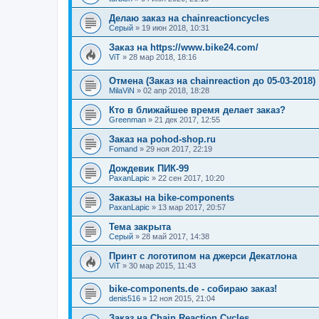
Делаю заказ на chainreactioncycles
Серый
»
19 июн 2018, 10:31
Заказ на https://www.bike24.com/
ViT
»
28 мар 2018, 18:16
Отмена (Заказ на chainreaction до 05-03-2018)
MilaViN
»
02 апр 2018, 18:28
Кто в ближайшее время делает заказ?
Greenman
»
21 дек 2017, 12:55
Заказ на pohod-shop.ru
Fomand
»
29 ноя 2017, 22:19
Дождевик ПИК-99
PaxanLapic
»
22 сен 2017, 10:20
Заказы на bike-components
PaxanLapic
»
13 мар 2017, 20:57
Тема закрыта
Серый
»
28 май 2017, 14:38
Принт с логотипом на джерси Декатлона
ViT
»
30 мар 2015, 11:43
bike-components.de - собираю заказ!
denis516
»
12 ноя 2015, 21:04
Заказ на Chain Reaction Cycles