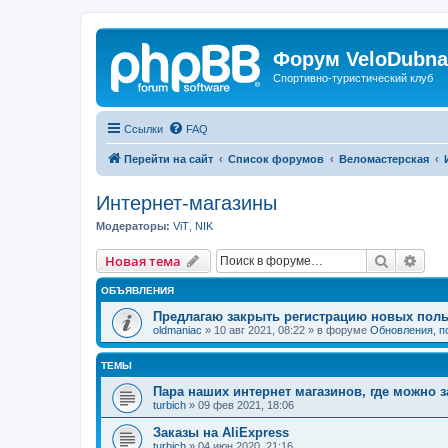
Форум VeloDubna
Спортивно-туристический клуб
Ссылки
FAQ
Перейти на сайт
Список форумов
Веломастерская
Интернет-магазины
Модераторы:
ViT
,
NIK
Поиск
Рас
Новая тема
ОБЪЯВЛЕНИЯ
Предлагаю закрыть регистрацию новых поль
oldmaniac
»
10 авг 2021, 08:22
» в форуме
Обновления, п
ТЕМЫ
Пара наших интернет магазинов, где можно з
turbich
»
09 фев 2021, 18:06
Заказы на AliExpress
turbich
»
04 июн 2020, 21:16