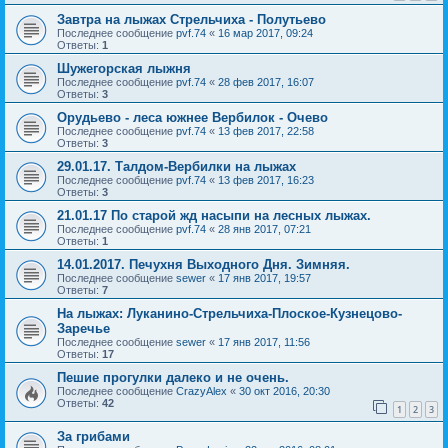
Завтра на лыжах Стрельчиха - Полутьево
Последнее сообщение
pvf.74
«
16 мар 2017, 09:24
Ответы:
1
Шужегорская лыжня
Последнее сообщение
pvf.74
«
28 фев 2017, 16:07
Ответы:
3
Орудьево - леса южнее Вербилок - Очево
Последнее сообщение
pvf.74
«
13 фев 2017, 22:58
Ответы:
3
29.01.17. Талдом-Вербилки на лыжах
Последнее сообщение
pvf.74
«
13 фев 2017, 16:23
Ответы:
3
21.01.17 По старой жд насыпи на лесных лыжах.
Последнее сообщение
pvf.74
«
28 янв 2017, 07:21
Ответы:
1
14.01.2017. Печухня Выходного Дня. Зимняя.
Последнее сообщение
sewer
«
17 янв 2017, 19:57
Ответы:
7
На лыжах: Луканино-Стрельчиха-Плоское-Кузнецово-
Заречье
Последнее сообщение
sewer
«
17 янв 2017, 11:56
Ответы:
17
Пешие прогулки далеко и не очень.
Последнее сообщение
CrazyAlex
«
30 окт 2016, 20:30
Ответы:
42
1
2
3
За грибами