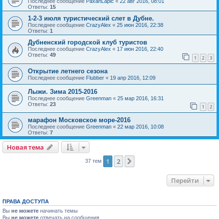
Последнее сообщение
PaxanLapic
«
22 авг 2016, 08:01
Ответы:
15
1-2-3 июля туристический слет в Дубне.
Последнее сообщение
CrazyAlex
«
25 июн 2016, 22:38
Ответы:
1
Дубненский городской клуб туристов
Последнее сообщение
CrazyAlex
«
17 июн 2016, 22:40
Ответы:
49
1
2
3
Открытие летнего сезона
Последнее сообщение
Flubber
«
19 апр 2016, 12:09
Лыжи. Зима 2015-2016
Последнее сообщение
Greenman
«
25 мар 2016, 16:31
Ответы:
23
1
2
марафон Московское море-2016
Последнее сообщение
Greenman
«
22 мар 2016, 10:08
Ответы:
7
Новая тема
1
2
След.
37 тем
Перейти
ПРАВА ДОСТУПА
Вы
не можете
начинать темы
Вы
не можете
отвечать на сообщения