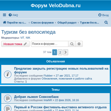
Форум VeloDubna.ru
FAQ
Вход
П
Перейти на сайт
Список форумов
Общий раздел
Туризм без велосипеда
о
Туризм без велосипеда
и
Модераторы:
ViT
,
NIK
с
Поиск
Расширенный пои
Новая тема
к
1
2
След.
37 тем
Объявления
Предлагаю закрыть регистрацию новых пользователей на
форуме
Последнее сообщение
Flubber
«
27 авг 2021, 17:17
Добавлено в форуме
Обновления, пожелания в работе сайта
Ответы:
1
Темы
Добрая лыжня Совкомбанк
Последнее сообщение
IntaNR
«
22 фев 2026, 16:16
Первый в России фестиваль-выставка активного отдыха
Последнее сообщение
IntaNR
«
27 фев 2023, 11:14