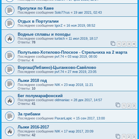
Прогулки по Каме
Последнее сообщение
Solo77rus
«
19 авг 2021, 02:43
Отдых в Португалии
Последнее сообщение
IgorZ
«
16 ноя 2019, 08:52
Водные сплавы и походы
Последнее сообщение
turbich
«
11 июл 2019, 18:17
Ответы:
78
1
2
3
4
Полутьево-Хотилово-Плоское - Стрельчиха на 2 марта
Последнее сообщение
pvf.74
«
03 мар 2019, 08:00
Ответы:
4
Воргаш(Лебзино)-Цыганково-Савёлово
Последнее сообщение
pvf.74
«
27 янв 2019, 23:05
Лыжи 2018 год
Последнее сообщение
NIK
«
23 мар 2018, 11:21
Ответы:
10
Бег полумарафонский
Последнее сообщение
oldmaniac
«
28 дек 2017, 14:57
Ответы:
41
1
2
3
За грибами
Последнее сообщение
PaxanLapic
«
15 сен 2017, 13:00
Лыжи 2016-2017
Последнее сообщение
NIK
«
17 мар 2017, 20:09
Ответы:
42
1
2
3