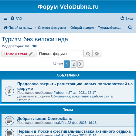
Форум VeloDubna.ru
FAQ
Вход
П
Перейти на сайт
Список форумов
Общий раздел
Туризм без велосипеда
о
Туризм без велосипеда
и
Модераторы:
ViT
,
NIK
с
Поиск
Расширенный пои
Новая тема
к
1
2
След.
37 тем
Объявления
Предлагаю закрыть регистрацию новых пользователей на
форуме
Последнее сообщение
Flubber
«
27 авг 2021, 17:17
Добавлено в форуме
Обновления, пожелания в работе сайта
Ответы:
1
Темы
Добрая лыжня Совкомбанк
Последнее сообщение
IntaNR
«
22 фев 2026, 16:16
Первый в России фестиваль-выставка активного отдыха
Последнее сообщение
IntaNR
«
27 фев 2023, 11:14