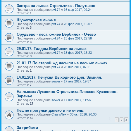
Завтра на лыжах Стрельчиха - Полутьево
Последнее сообщение
pvf.74
«
16 мар 2017, 09:24
Ответы:
1
Шужегорская лыжня
Последнее сообщение
pvf.74
«
28 фев 2017, 16:07
Ответы:
3
Орудьево - леса южнее Вербилок - Очево
Последнее сообщение
pvf.74
«
13 фев 2017, 22:58
Ответы:
3
29.01.17. Талдом-Вербилки на лыжах
Последнее сообщение
pvf.74
«
13 фев 2017, 16:23
Ответы:
3
21.01.17 По старой жд насыпи на лесных лыжах.
Последнее сообщение
pvf.74
«
28 янв 2017, 07:21
Ответы:
1
14.01.2017. Печухня Выходного Дня. Зимняя.
Последнее сообщение
sewer
«
17 янв 2017, 19:57
Ответы:
7
На лыжах: Луканино-Стрельчиха-Плоское-Кузнецово-
Заречье
Последнее сообщение
sewer
«
17 янв 2017, 11:56
Ответы:
17
Пешие прогулки далеко и не очень.
Последнее сообщение
CrazyAlex
«
30 окт 2016, 20:30
Ответы:
42
1
2
3
За грибами