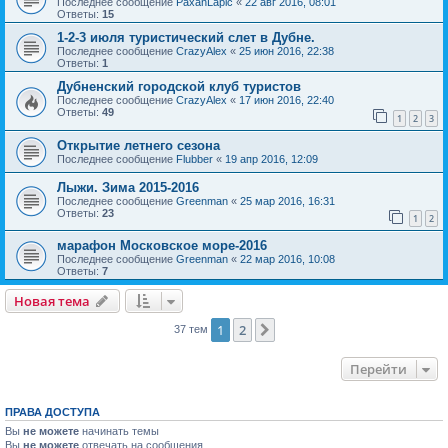
Последнее сообщение
PaxanLapic
«
22 авг 2016, 08:01
Ответы:
15
1-2-3 июля туристический слет в Дубне.
Последнее сообщение
CrazyAlex
«
25 июн 2016, 22:38
Ответы:
1
Дубненский городской клуб туристов
Последнее сообщение
CrazyAlex
«
17 июн 2016, 22:40
Ответы:
49
1
2
3
Открытие летнего сезона
Последнее сообщение
Flubber
«
19 апр 2016, 12:09
Лыжи. Зима 2015-2016
Последнее сообщение
Greenman
«
25 мар 2016, 16:31
Ответы:
23
1
2
марафон Московское море-2016
Последнее сообщение
Greenman
«
22 мар 2016, 10:08
Ответы:
7
Новая тема
1
2
След.
37 тем
Перейти
ПРАВА ДОСТУПА
Вы
не можете
начинать темы
Вы
не можете
отвечать на сообщения