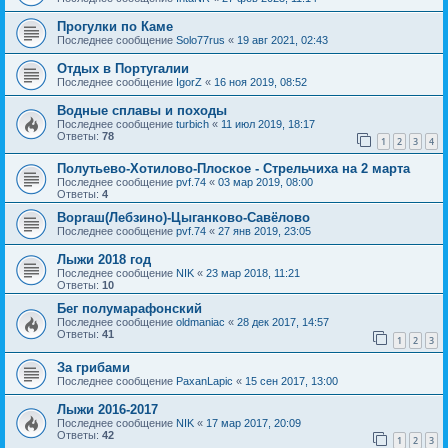
Прогулки по Каме
Последнее сообщение
Solo77rus
«
19 авг 2021, 02:43
Отдых в Португалии
Последнее сообщение
IgorZ
«
16 ноя 2019, 08:52
Водные сплавы и походы
Последнее сообщение
turbich
«
11 июл 2019, 18:17
Ответы:
78
1
2
3
4
Полутьево-Хотилово-Плоское - Стрельчиха на 2 марта
Последнее сообщение
pvf.74
«
03 мар 2019, 08:00
Ответы:
4
Воргаш(Лебзино)-Цыганково-Савёлово
Последнее сообщение
pvf.74
«
27 янв 2019, 23:05
Лыжи 2018 год
Последнее сообщение
NIK
«
23 мар 2018, 11:21
Ответы:
10
Бег полумарафонский
Последнее сообщение
oldmaniac
«
28 дек 2017, 14:57
Ответы:
41
1
2
3
За грибами
Последнее сообщение
PaxanLapic
«
15 сен 2017, 13:00
Лыжи 2016-2017
Последнее сообщение
NIK
«
17 мар 2017, 20:09
Ответы:
42
1
2
3