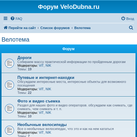
Форум VeloDubna.ru
FAQ
Вход
П
Перейти на сайт
Список форумов
Велотема
о
Велотема
и
Форум
с
к
Дороги
Собираем массу практической информации по пройденным дорогам
Модераторы:
ViT
,
NIK
Темы:
19
Путевые и интернет-находки
Обсуждаем интересные места, интересные объекты для возможного
посещения
Модераторы:
ViT
,
NIK
Темы:
22
Фото и видео съемка
Раздел для наших фото и видео операторов. обсуждаем как снимать, где
снимать, чем снимать и т. п.
Модераторы:
ViT
,
NIK
Темы:
10
Необычные велосипеды
Все о необычных велосипедах, что это и как на нем кататься
Модераторы:
ViT
,
NIK
Темы:
7