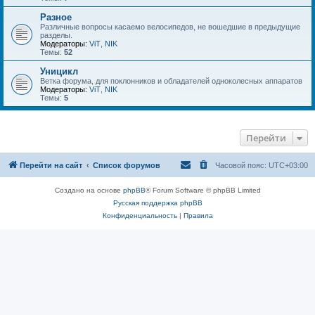
Разное
Различные вопросы касаемо велосипедов, не вошедшие в предыдущие
разделы.
Модераторы:
ViT
,
NIK
Темы:
52
Уницикл
Ветка форума, для поклонников и обладателей одноколесных аппаратов
Модераторы:
ViT
,
NIK
Темы:
5
Перейти
Перейти на сайт
Список форумов
Часовой пояс:
UTC+03:00
Создано на основе
phpBB
® Forum Software © phpBB Limited
Русская поддержка phpBB
Конфиденциальность
|
Правила