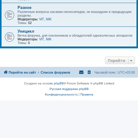
Разное
Различные вопросы касаемо велосипедов, не вошедшие в предыдущие
разделы.
Модераторы:
ViT
,
NIK
Темы:
52
Уницикл
Ветка форума, для поклонников и обладателей одноколесных аппаратов
Модераторы:
ViT
,
NIK
Темы:
5
Перейти
Перейти на сайт
Список форумов
Часовой пояс:
UTC+03:00
Создано на основе
phpBB
® Forum Software © phpBB Limited
Русская поддержка phpBB
Конфиденциальность
|
Правила