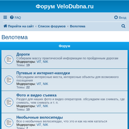
Форум VeloDubna.ru
FAQ
Вход
П
Перейти на сайт
Список форумов
Велотема
о
Велотема
и
Форум
с
к
Дороги
Собираем массу практической информации по пройденным дорогам
Модераторы:
ViT
,
NIK
Темы:
19
Путевые и интернет-находки
Обсуждаем интересные места, интересные объекты для возможного
посещения
Модераторы:
ViT
,
NIK
Темы:
22
Фото и видео съемка
Раздел для наших фото и видео операторов. обсуждаем как снимать, где
снимать, чем снимать и т. п.
Модераторы:
ViT
,
NIK
Темы:
10
Необычные велосипеды
Все о необычных велосипедах, что это и как на нем кататься
Модераторы:
ViT
,
NIK
Темы:
7