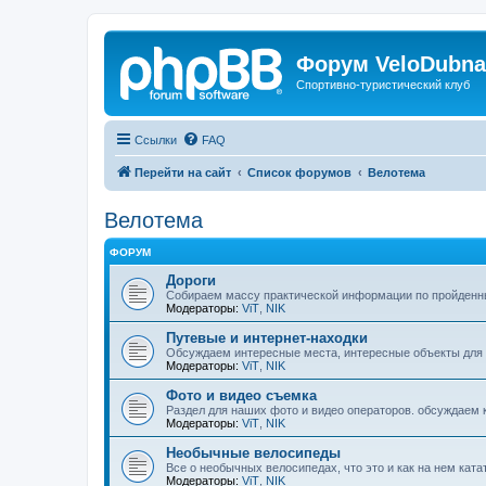
Форум VeloDubna
Спортивно-туристический клуб
Ссылки
FAQ
Перейти на сайт
Список форумов
Велотема
Велотема
ФОРУМ
Дороги
Собираем массу практической информации по пройденн
Модераторы:
ViT
,
NIK
Путевые и интернет-находки
Обсуждаем интересные места, интересные объекты для
Модераторы:
ViT
,
NIK
Фото и видео съемка
Раздел для наших фото и видео операторов. обсуждаем ка
Модераторы:
ViT
,
NIK
Необычные велосипеды
Все о необычных велосипедах, что это и как на нем ката
Модераторы:
ViT
,
NIK