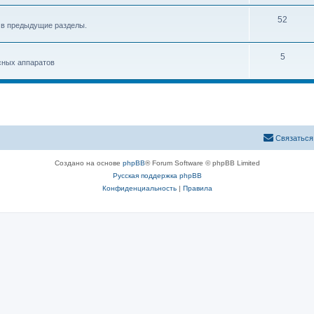
52
 в предыдущие разделы.
5
сных аппаратов
Связаться
Создано на основе
phpBB
® Forum Software © phpBB Limited
Русская поддержка phpBB
Конфиденциальность
|
Правила