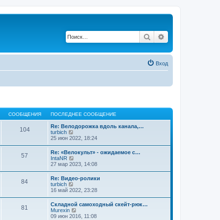
Поиск
Расширенный по
Вход
СООБЩЕНИЯ
ПОСЛЕДНЕЕ СООБЩЕНИЕ
Re: Велодорожка вдоль канала,…
104
П
turbich
е
25 июн 2022, 18:24
р
е
Re: «Велокульт» - ожидаемое с…
57
й
П
IntaNR
т
е
27 мар 2023, 14:08
и
р
к
е
Re: Видео-ролики
п
84
й
П
turbich
о
т
е
16 май 2022, 23:28
с
и
р
л
к
е
е
Складной самоходный скейт-рюк…
п
81
й
д
П
Murexin
о
т
н
е
09 июн 2016, 11:08
с
и
е