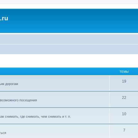
.ru
ТЕМЫ
19
ым дорогам
22
 возможного посещения
10
к снимать, где снимать, чем снимать и т. п.
7
ться