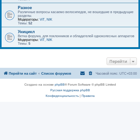
Разное
Различные вопросы касаемо велосипедов, не вошедшие в предыдущие
разделы.
Модераторы:
ViT
,
NIK
Темы:
52
Уницикл
Ветка форума, для поклонников и обладателей одноколесных аппаратов
Модераторы:
ViT
,
NIK
Темы:
5
Перейти
Перейти на сайт
Список форумов
Часовой пояс:
UTC+03:00
Создано на основе
phpBB
® Forum Software © phpBB Limited
Русская поддержка phpBB
Конфиденциальность
|
Правила