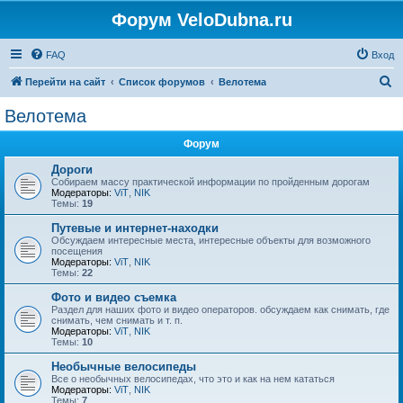
Форум VeloDubna.ru
FAQ
Вход
П
Перейти на сайт
Список форумов
Велотема
о
Велотема
и
Форум
с
к
Дороги
Собираем массу практической информации по пройденным дорогам
Модераторы:
ViT
,
NIK
Темы:
19
Путевые и интернет-находки
Обсуждаем интересные места, интересные объекты для возможного
посещения
Модераторы:
ViT
,
NIK
Темы:
22
Фото и видео съемка
Раздел для наших фото и видео операторов. обсуждаем как снимать, где
снимать, чем снимать и т. п.
Модераторы:
ViT
,
NIK
Темы:
10
Необычные велосипеды
Все о необычных велосипедах, что это и как на нем кататься
Модераторы:
ViT
,
NIK
Темы:
7