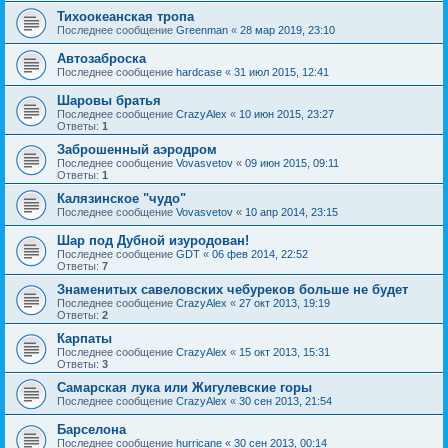
Тихоокеанская тропа
Последнее сообщение
Greenman
«
28 мар 2019, 23:10
Автозаброска
Последнее сообщение
hardcase
«
31 июл 2015, 12:41
Шаровы братья
Последнее сообщение
CrazyAlex
«
10 июн 2015, 23:27
Ответы:
1
Заброшенный аэродром
Последнее сообщение
Vovasvetov
«
09 июн 2015, 09:11
Ответы:
1
Калязинское "чудо"
Последнее сообщение
Vovasvetov
«
10 апр 2014, 23:15
Шар под Дубной изуродован!
Последнее сообщение
GDT
«
06 фев 2014, 22:52
Ответы:
7
Знаменитых савеловских чебуреков больше не будет
Последнее сообщение
CrazyAlex
«
27 окт 2013, 19:19
Ответы:
2
Карпаты
Последнее сообщение
CrazyAlex
«
15 окт 2013, 15:31
Ответы:
3
Самарская лука или Жигулевские горы
Последнее сообщение
CrazyAlex
«
30 сен 2013, 21:54
Барселона
Последнее сообщение
hurricane
«
30 сен 2013, 00:14