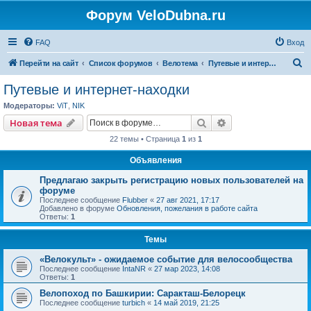
Форум VeloDubna.ru
FAQ
Вход
П
Перейти на сайт
Список форумов
Велотема
Путевые и интернет-находки
о
Путевые и интернет-находки
и
Модераторы:
ViT
,
NIK
с
Поиск
Расширенный пои
Новая тема
к
22 темы • Страница
1
из
1
Объявления
Предлагаю закрыть регистрацию новых пользователей на
форуме
Последнее сообщение
Flubber
«
27 авг 2021, 17:17
Добавлено в форуме
Обновления, пожелания в работе сайта
Ответы:
1
Темы
«Велокульт» - ожидаемое событие для велосообщества
Последнее сообщение
IntaNR
«
27 мар 2023, 14:08
Ответы:
1
Велопоход по Башкирии: Саракташ-Белорецк
Последнее сообщение
turbich
«
14 май 2019, 21:25