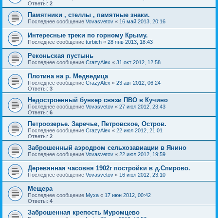
Ответы:
2
Памятники , стеллы , памятные знаки.
Последнее сообщение
Vovasvetov
«
16 май 2013, 20:16
Интересные треки по горному Крыму.
Последнее сообщение
turbich
«
28 янв 2013, 18:43
Реконьская пустынь
Последнее сообщение
CrazyAlex
«
31 окт 2012, 12:58
Плотина на р. Медведица
Последнее сообщение
CrazyAlex
«
23 авг 2012, 06:24
Ответы:
3
Недостроенный бункер связи ПВО в Кучино
Последнее сообщение
Vovasvetov
«
27 июл 2012, 23:43
Ответы:
6
Петроозерье. Заречье, Петровское, Остров.
Последнее сообщение
CrazyAlex
«
22 июл 2012, 21:01
Ответы:
2
Заброшенный аэродром сельхозавиации в Янино
Последнее сообщение
Vovasvetov
«
22 июл 2012, 19:59
Деревянная часовня 1902г постройки в д.Спирово.
Последнее сообщение
Vovasvetov
«
16 июл 2012, 23:10
Мещера
Последнее сообщение
Myxa
«
17 июн 2012, 00:42
Ответы:
4
Заброшенная крепость Муромцево