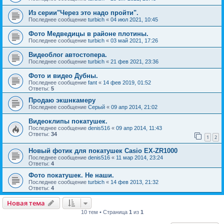
Из серии"Через это надо пройти".
Последнее сообщение
turbich
«
04 июл 2021, 10:45
Фото Медведицы в районе плотины.
Последнее сообщение
turbich
«
03 май 2021, 17:26
Видеоблог автостопера.
Последнее сообщение
turbich
«
21 фев 2021, 23:36
Фото и видео Дубны.
Последнее сообщение
fant
«
14 фев 2019, 01:52
Ответы:
5
Продаю экшнкамеру
Последнее сообщение
Серый
«
09 апр 2014, 21:02
Видеоклипы покатушек.
Последнее сообщение
denis516
«
09 апр 2014, 11:43
Ответы:
34
1
2
Новый фотик для покатушек Casio EX-ZR1000
Последнее сообщение
denis516
«
11 мар 2014, 23:24
Ответы:
4
Фото покатушек. Не наши.
Последнее сообщение
turbich
«
14 фев 2013, 21:32
Ответы:
4
Новая тема
10 тем • Страница
1
из
1