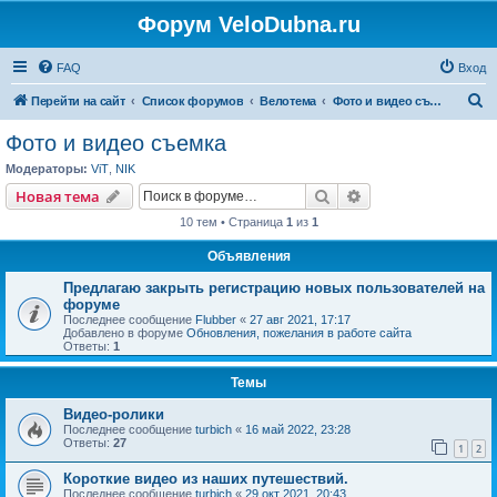
Форум VeloDubna.ru
FAQ
Вход
П
Перейти на сайт
Список форумов
Велотема
Фото и видео съемка
о
Фото и видео съемка
и
Модераторы:
ViT
,
NIK
с
Поиск
Расширенный пои
Новая тема
к
10 тем • Страница
1
из
1
Объявления
Предлагаю закрыть регистрацию новых пользователей на
форуме
Последнее сообщение
Flubber
«
27 авг 2021, 17:17
Добавлено в форуме
Обновления, пожелания в работе сайта
Ответы:
1
Темы
Видео-ролики
Последнее сообщение
turbich
«
16 май 2022, 23:28
Ответы:
27
1
2
Короткие видео из наших путешествий.
Последнее сообщение
turbich
«
29 окт 2021, 20:43