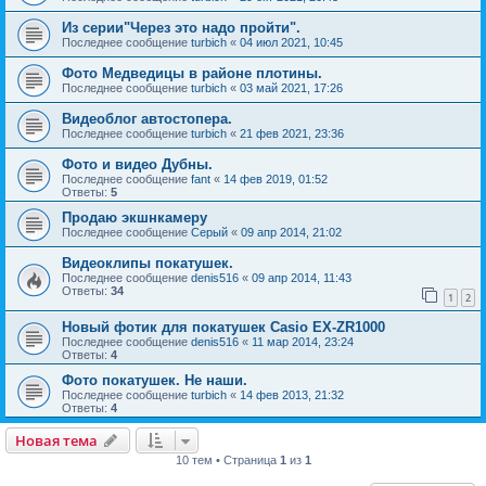
Из серии"Через это надо пройти".
Последнее сообщение
turbich
«
04 июл 2021, 10:45
Фото Медведицы в районе плотины.
Последнее сообщение
turbich
«
03 май 2021, 17:26
Видеоблог автостопера.
Последнее сообщение
turbich
«
21 фев 2021, 23:36
Фото и видео Дубны.
Последнее сообщение
fant
«
14 фев 2019, 01:52
Ответы:
5
Продаю экшнкамеру
Последнее сообщение
Серый
«
09 апр 2014, 21:02
Видеоклипы покатушек.
Последнее сообщение
denis516
«
09 апр 2014, 11:43
Ответы:
34
1
2
Новый фотик для покатушек Casio EX-ZR1000
Последнее сообщение
denis516
«
11 мар 2014, 23:24
Ответы:
4
Фото покатушек. Не наши.
Последнее сообщение
turbich
«
14 фев 2013, 21:32
Ответы:
4
Новая тема
10 тем • Страница
1
из
1