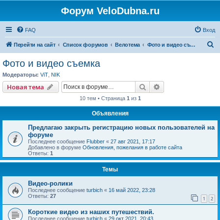
Форум VeloDubna.ru
FAQ
Вход
П
Перейти на сайт
Список форумов
Велотема
Фото и видео съемка
о
Фото и видео съемка
и
Модераторы:
ViT
,
NIK
с
Поиск
Расширенный пои
Новая тема
к
10 тем • Страница
1
из
1
Объявления
Предлагаю закрыть регистрацию новых пользователей на
форуме
Последнее сообщение
Flubber
«
27 авг 2021, 17:17
Добавлено в форуме
Обновления, пожелания в работе сайта
Ответы:
1
Темы
Видео-ролики
Последнее сообщение
turbich
«
16 май 2022, 23:28
Ответы:
27
1
2
Короткие видео из наших путешествий.
Последнее сообщение
turbich
«
29 окт 2021, 20:43