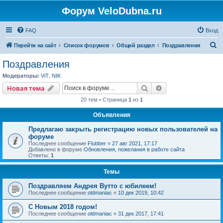
Форум VeloDubna.ru
FAQ
Вход
П
Перейти на сайт
Список форумов
Общий раздел
Поздравления
о
Поздравления
и
Модераторы:
ViT
,
NIK
с
Поиск
Расширенный пои
Новая тема
к
20 тем • Страница
1
из
1
Объявления
Предлагаю закрыть регистрацию новых пользователей на
форуме
Последнее сообщение
Flubber
«
27 авг 2021, 17:17
Добавлено в форуме
Обновления, пожелания в работе сайта
Ответы:
1
Темы
Поздравляем Андрея Вутто с юбилеем!
Последнее сообщение
oldmaniac
«
10 дек 2019, 10:42
С Новым 2018 годом!
Последнее сообщение
oldmaniac
«
31 дек 2017, 17:41