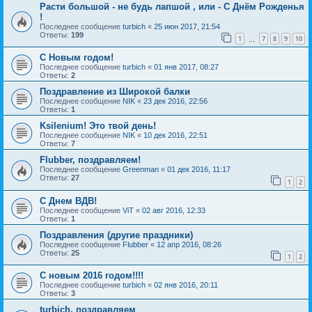
Расти большой - не будь лапшой , или - С Днём Рожденья
!
Последнее сообщение
turbich
«
25 июн 2017, 21:54
Ответы:
199
1
7
8
9
10
…
С Новым годом!
Последнее сообщение
turbich
«
01 янв 2017, 08:27
Ответы:
2
Поздравление из Широкой балки
Последнее сообщение
NIK
«
23 дек 2016, 22:56
Ответы:
1
Ksilenium! Это твой день!
Последнее сообщение
NIK
«
10 дек 2016, 22:51
Ответы:
7
Flubber, поздравляем!
Последнее сообщение
Greenman
«
01 дек 2016, 11:17
Ответы:
27
1
2
С Днем ВДВ!
Последнее сообщение
ViT
«
02 авг 2016, 12:33
Ответы:
1
Поздравления (другие праздники)
Последнее сообщение
Flubber
«
12 апр 2016, 08:26
Ответы:
25
1
2
С новым 2016 годом!!!!
Последнее сообщение
turbich
«
02 янв 2016, 20:11
Ответы:
3
turbich, поздравляем