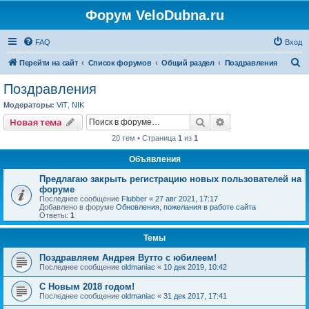
Форум VeloDubna.ru
FAQ
Вход
П
Перейти на сайт
Список форумов
Общий раздел
Поздравления
о
Поздравления
и
Модераторы:
ViT
,
NIK
с
Поиск
Расширенный пои
Новая тема
к
20 тем • Страница
1
из
1
Объявления
Предлагаю закрыть регистрацию новых пользователей на
форуме
Последнее сообщение
Flubber
«
27 авг 2021, 17:17
Добавлено в форуме
Обновления, пожелания в работе сайта
Ответы:
1
Темы
Поздравляем Андрея Вутто с юбилеем!
Последнее сообщение
oldmaniac
«
10 дек 2019, 10:42
С Новым 2018 годом!
Последнее сообщение
oldmaniac
«
31 дек 2017, 17:41