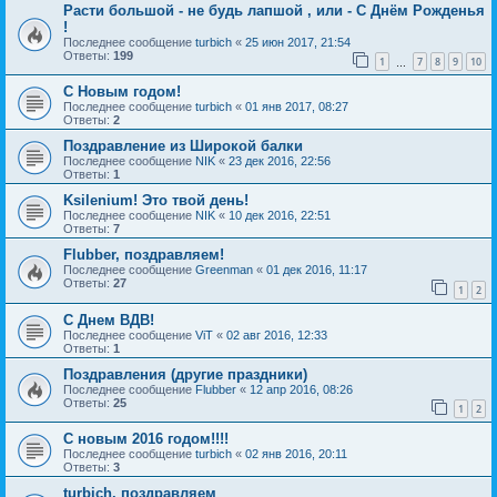
Расти большой - не будь лапшой , или - С Днём Рожденья
!
Последнее сообщение
turbich
«
25 июн 2017, 21:54
Ответы:
199
1
7
8
9
10
…
С Новым годом!
Последнее сообщение
turbich
«
01 янв 2017, 08:27
Ответы:
2
Поздравление из Широкой балки
Последнее сообщение
NIK
«
23 дек 2016, 22:56
Ответы:
1
Ksilenium! Это твой день!
Последнее сообщение
NIK
«
10 дек 2016, 22:51
Ответы:
7
Flubber, поздравляем!
Последнее сообщение
Greenman
«
01 дек 2016, 11:17
Ответы:
27
1
2
С Днем ВДВ!
Последнее сообщение
ViT
«
02 авг 2016, 12:33
Ответы:
1
Поздравления (другие праздники)
Последнее сообщение
Flubber
«
12 апр 2016, 08:26
Ответы:
25
1
2
С новым 2016 годом!!!!
Последнее сообщение
turbich
«
02 янв 2016, 20:11
Ответы:
3
turbich, поздравляем