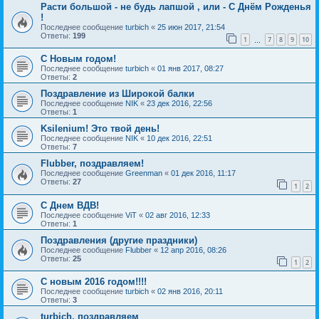
Расти большой - не будь лапшой , или - С Днём Рожденья
!
Последнее сообщение
turbich
«
25 июн 2017, 21:54
Ответы:
199
1
7
8
9
10
…
С Новым годом!
Последнее сообщение
turbich
«
01 янв 2017, 08:27
Ответы:
2
Поздравление из Широкой балки
Последнее сообщение
NIK
«
23 дек 2016, 22:56
Ответы:
1
Ksilenium! Это твой день!
Последнее сообщение
NIK
«
10 дек 2016, 22:51
Ответы:
7
Flubber, поздравляем!
Последнее сообщение
Greenman
«
01 дек 2016, 11:17
Ответы:
27
1
2
С Днем ВДВ!
Последнее сообщение
ViT
«
02 авг 2016, 12:33
Ответы:
1
Поздравления (другие праздники)
Последнее сообщение
Flubber
«
12 апр 2016, 08:26
Ответы:
25
1
2
С новым 2016 годом!!!!
Последнее сообщение
turbich
«
02 янв 2016, 20:11
Ответы:
3
turbich, поздравляем