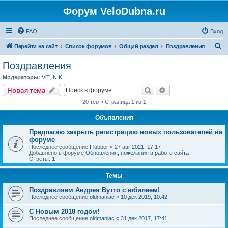
Форум VeloDubna.ru
FAQ
Вход
П
Перейти на сайт
Список форумов
Общий раздел
Поздравления
о
Поздравления
и
Модераторы:
ViT
,
NIK
с
Поиск
Расширенный пои
Новая тема
к
20 тем • Страница
1
из
1
Объявления
Предлагаю закрыть регистрацию новых пользователей на
форуме
Последнее сообщение
Flubber
«
27 авг 2021, 17:17
Добавлено в форуме
Обновления, пожелания в работе сайта
Ответы:
1
Темы
Поздравляем Андрея Вутто с юбилеем!
Последнее сообщение
oldmaniac
«
10 дек 2019, 10:42
С Новым 2018 годом!
Последнее сообщение
oldmaniac
«
31 дек 2017, 17:41