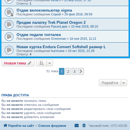
Ответы:
1
Отдам велокомпьютер sigma
Последнее сообщение
Серый
«
29 фев 2016, 09:59
Продам палатку Trek Planet Oregon 2
Последнее сообщение
PaxanLapic
«
15 янв 2016, 08:15
Отдам педали топталки
Последнее сообщение
Greenman
«
16 ноя 2015, 11:21
Новая куртка Endura Convert Softshell размер L
Последнее сообщение
hurricane
«
10 окт 2015, 21:28
Ответы:
4
Новая тема
1
2
3
След.
51 тема
Перейти
ПРАВА ДОСТУПА
Вы
не можете
начинать темы
Вы
не можете
отвечать на сообщения
Вы
не можете
редактировать свои сообщения
Вы
не можете
удалять свои сообщения
Вы
не можете
добавлять вложения
Перейти на сайт
Список форумов
Часовой пояс:
UTC+03:00