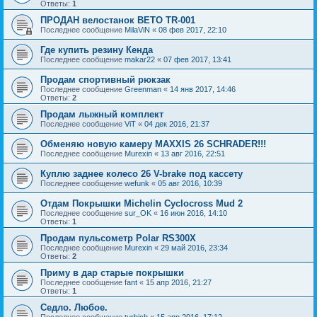
Ответы:
1
ПРОДАН велостанок BETO TR-001
Последнее сообщение
MilaViN
«
08 фев 2017, 22:10
Где купить резину Кенда
Последнее сообщение
makar22
«
07 фев 2017, 13:41
Продам спортивный рюкзак
Последнее сообщение
Greenman
«
14 янв 2017, 14:46
Ответы:
2
Продам лыжный комплект
Последнее сообщение
ViT
«
04 дек 2016, 21:37
Обменяю новую камеру MAXXIS 26 SCHRADER!!!
Последнее сообщение
Murexin
«
13 авг 2016, 22:51
Куплю заднее колесо 26 V-brake под кассету
Последнее сообщение
wefunk
«
05 авг 2016, 10:39
Отдам Покрышки Michelin Cyclocross Mud 2
Последнее сообщение
sur_OK
«
16 июн 2016, 14:10
Ответы:
1
Продам пульсометр Polar RS300X
Последнее сообщение
Murexin
«
29 май 2016, 23:34
Ответы:
2
Приму в дар старые покрышки
Последнее сообщение
fant
«
15 апр 2016, 21:27
Ответы:
1
Седло. Любое.
Последнее сообщение
turbich
«
15 апр 2016, 17:12