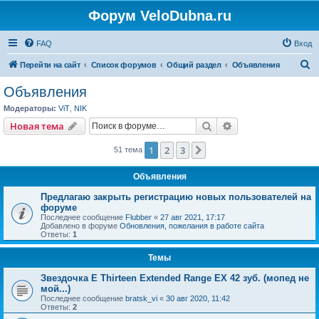
Форум VeloDubna.ru
FAQ
Вход
П
Перейти на сайт
Список форумов
Общий раздел
Объявления
о
Объявления
и
Модераторы:
ViT
,
NIK
с
Поиск
Расширенный пои
Новая тема
к
1
2
3
След.
51 тема
Объявления
Предлагаю закрыть регистрацию новых пользователей на
форуме
Последнее сообщение
Flubber
«
27 авг 2021, 17:17
Добавлено в форуме
Обновления, пожелания в работе сайта
Ответы:
1
Темы
Звездочка E Thirteen Extended Range EX 42 зуб. (мопед не
мой...)
Последнее сообщение
bratsk_vi
«
30 авг 2020, 11:42
Ответы:
2