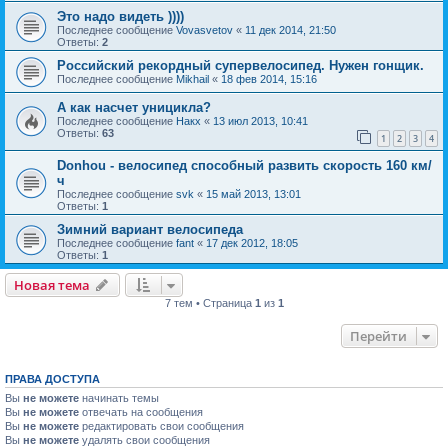
Это надо видеть ))))
Последнее сообщение
Vovasvetov
«
11 дек 2014, 21:50
Ответы:
2
Российский рекордный супервелосипед. Нужен гонщик.
Последнее сообщение
Mikhail
«
18 фев 2014, 15:16
А как насчет уницикла?
Последнее сообщение
Накх
«
13 июл 2013, 10:41
Ответы:
63
1
2
3
4
Donhou - велосипед способный развить скорость 160 км/
ч
Последнее сообщение
svk
«
15 май 2013, 13:01
Ответы:
1
Зимний вариант велосипеда
Последнее сообщение
fant
«
17 дек 2012, 18:05
Ответы:
1
Новая тема
7 тем • Страница
1
из
1
Перейти
ПРАВА ДОСТУПА
Вы
не можете
начинать темы
Вы
не можете
отвечать на сообщения
Вы
не можете
редактировать свои сообщения
Вы
не можете
удалять свои сообщения