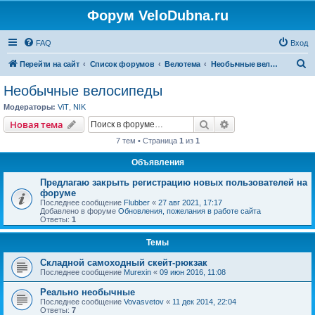
Форум VeloDubna.ru
FAQ
Вход
П
Перейти на сайт
Список форумов
Велотема
Необычные велосипеды
о
Необычные велосипеды
и
Модераторы:
ViT
,
NIK
с
Поиск
Расширенный пои
Новая тема
к
7 тем • Страница
1
из
1
Объявления
Предлагаю закрыть регистрацию новых пользователей на
форуме
Последнее сообщение
Flubber
«
27 авг 2021, 17:17
Добавлено в форуме
Обновления, пожелания в работе сайта
Ответы:
1
Темы
Складной самоходный скейт-рюкзак
Последнее сообщение
Murexin
«
09 июн 2016, 11:08
Реально необычные
Последнее сообщение
Vovasvetov
«
11 дек 2014, 22:04
Ответы:
7