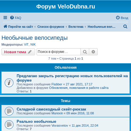
Форум VeloDubna.ru
FAQ
Вход
П
Перейти на сайт
Список форумов
Велотема
Необычные велосипеды
о
Необычные велосипеды
и
Модераторы:
ViT
,
NIK
с
Поиск
Расширенный пои
Новая тема
к
7 тем • Страница
1
из
1
Объявления
Предлагаю закрыть регистрацию новых пользователей на
форуме
Последнее сообщение
Flubber
«
27 авг 2021, 17:17
Добавлено в форуме
Обновления, пожелания в работе сайта
Ответы:
1
Темы
Складной самоходный скейт-рюкзак
Последнее сообщение
Murexin
«
09 июн 2016, 11:08
Реально необычные
Последнее сообщение
Vovasvetov
«
11 дек 2014, 22:04
Ответы:
7