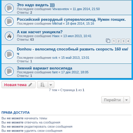
Это надо видеть ))))
Последнее сообщение
Vovasvetov
«
11 дек 2014, 21:50
Ответы:
2
Российский рекордный супервелосипед. Нужен гонщик.
Последнее сообщение
Mikhail
«
18 фев 2014, 15:16
А как насчет уницикла?
Последнее сообщение
Накх
«
13 июл 2013, 10:41
Ответы:
63
1
2
3
4
Donhou - велосипед способный развить скорость 160 км/
ч
Последнее сообщение
svk
«
15 май 2013, 13:01
Ответы:
1
Зимний вариант велосипеда
Последнее сообщение
fant
«
17 дек 2012, 18:05
Ответы:
1
Новая тема
7 тем • Страница
1
из
1
Перейти
ПРАВА ДОСТУПА
Вы
не можете
начинать темы
Вы
не можете
отвечать на сообщения
Вы
не можете
редактировать свои сообщения
Вы
не можете
удалять свои сообщения