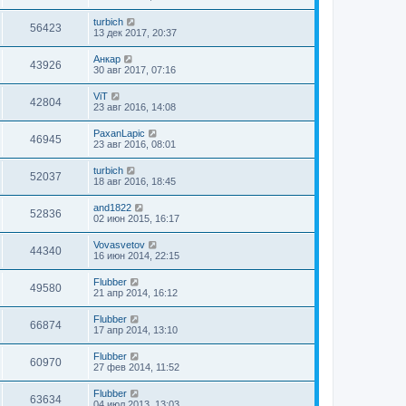
turbich
56423
13 дек 2017, 20:37
Анкар
43926
30 авг 2017, 07:16
ViT
42804
23 авг 2016, 14:08
PaxanLapic
46945
23 авг 2016, 08:01
turbich
52037
18 авг 2016, 18:45
and1822
52836
02 июн 2015, 16:17
Vovasvetov
44340
16 июн 2014, 22:15
Flubber
49580
21 апр 2014, 16:12
Flubber
66874
17 апр 2014, 13:10
Flubber
60970
27 фев 2014, 11:52
Flubber
63634
04 июл 2013, 13:03