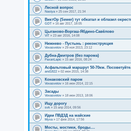
Лесной вопрос
Nastya
»
25 сен 2017, 21:34
ВиктОр (Sewer) тут обкатал и облазил окрес
GDT
»
16 авг 2017, 18:05
Цыганово-Воргаш-Ябдино-Савёлово
ViT
»
23 авг 2016, 14:08
Нижнево - Пустынь : реконструкция
Vovasvetov
»
29 ноя 2013, 23:12
Дубна-Дмитров (без парома)
PaxanLapic
»
15 авг 2016, 08:24
Асфальтовый маршрут 50-70км. Посоветуйте
and1822
»
02 июн 2015, 14:38
Конаковский паром
Vovasvetov
»
16 июн 2014, 22:15
Засады
Vovasvetov
»
18 июн 2013, 18:06
Ищу дорогу
svk
»
15 апр 2014, 09:56
Идеи ПВД3Д на майские
Myxa
»
17 фев 2014, 17:56
Мосты, мостики, броды....