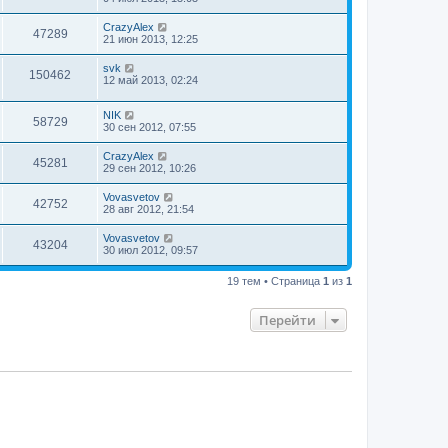
CrazyAlex
47289
21 июн 2013, 12:25
svk
150462
12 май 2013, 02:24
NIK
58729
30 сен 2012, 07:55
CrazyAlex
45281
29 сен 2012, 10:26
Vovasvetov
42752
28 авг 2012, 21:54
Vovasvetov
43204
30 июл 2012, 09:57
19 тем • Страница
1
из
1
Перейти