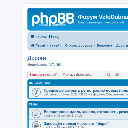
Форум VeloDubna
Спортивно-туристический клуб
Ссылки
FAQ
Перейти на сайт
Список форумов
Велотема
Дороги
Дороги
Модераторы:
ViT
,
NIK
Поиск
Рас
Новая тема
ОБЪЯВЛЕНИЯ
Предлагаю закрыть регистрацию новых поль
oldmaniac
»
10 авг 2021, 08:22
» в форуме
Обновления, п
ТЕМЫ
Велодорожка вдоль канала, готовность разл
turbich
»
05 окт 2021, 19:27
Запрещён проезд через снт "Берег".
turbich
»
25 июл 2021, 18:16