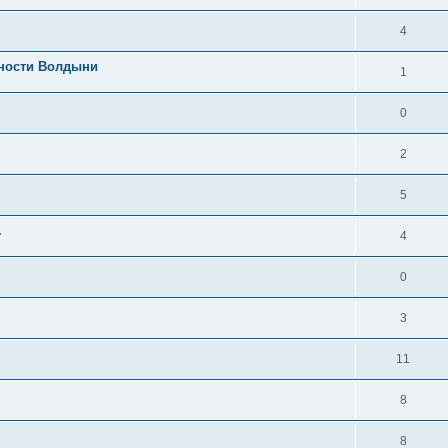
4
тности Волдыни
1
0
2
5
.
4
0
3
11
8
8