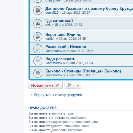
CrazyAlex
»
19 авг 2012, 08:41
Данилово-Уразово по правому берегу Крутца
denis516
»
18 мар 2013, 23:17
Где катаетесь?
svk
»
15 апр 2013, 10:43
Веретьево-Юдино.
turbich
»
18 авг 2012, 16:35
Раменский - Исаково
Vovasvetov
»
28 сен 2012, 23:26
Надо разведать
Vovasvetov
»
28 авг 2012, 21:54
Быково - Стоянцы (Стоянцы - Быково)
Vovasvetov
»
30 июл 2012, 09:57
Новая тема
Вернуться к списку форумов
ПРАВА ДОСТУПА
Вы
не можете
начинать темы
Вы
не можете
отвечать на сообщения
Вы
не можете
редактировать свои сообщения
Вы
не можете
удалять свои сообщения
Вы
не можете
добавлять вложения