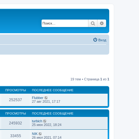
Поиск
Расширенный по
Вход
19 тем • Страница
1
из
1
ПРОСМОТРЫ
ПОСЛЕДНЕЕ СООБЩЕНИЕ
Flubber
252537
27 авг 2021, 17:17
ПРОСМОТРЫ
ПОСЛЕДНЕЕ СООБЩЕНИЕ
turbich
245932
25 июн 2022, 18:24
NIK
33455
26 июл 2021, 07:14