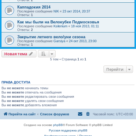
Каппадокия 2014
Последнее сообщение
NIK
«
23 окт 2014, 20:37
Ответы:
1
Как мы были на Велокубке Подмосковья
Последнее сообщение
Ksilenium
«
18 ноя 2013, 01:11
Ответы:
2
Закрытие летнего вело/уни сезона
Последнее сообщение
Garsiya
«
24 окт 2013, 23:00
Ответы:
1
Новая тема
5 тем • Страница
1
из
1
Перейти
ПРАВА ДОСТУПА
Вы
не можете
начинать темы
Вы
не можете
отвечать на сообщения
Вы
не можете
редактировать свои сообщения
Вы
не можете
удалять свои сообщения
Вы
не можете
добавлять вложения
Перейти на сайт
Список форумов
Часовой пояс:
UTC+03:00
Создано на основе
phpBB
® Forum Software © phpBB Limited
Русская поддержка phpBB
Конфиденциальность
|
Правила