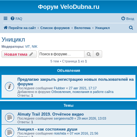
Форум VeloDubna.ru
FAQ
Вход
П
Перейти на сайт
Список форумов
Велотема
Уницикл
о
Уницикл
и
Модераторы:
ViT
,
NIK
с
Поиск
Расширенный пои
Новая тема
к
5 тем • Страница
1
из
1
Объявления
Предлагаю закрыть регистрацию новых пользователей на
форуме
Последнее сообщение
Flubber
«
27 авг 2021, 17:17
Добавлено в форуме
Обновления, пожелания в работе сайта
Ответы:
1
Темы
Almaty Trail 2019. Отчётное видео
Последнее сообщение
sergeevna39
«
29 июл 2026, 13:03
Ответы:
1
Уницикл - как состояние души
Последнее сообщение
rioishida
«
07 ноя 2016, 21:56
Ответы:
2