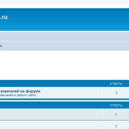
.ru
кл
ширенный поиск
ОТВЕТЫ
зователей на форуме
1
ожелания в работе сайта
ОТВЕТЫ
1
2