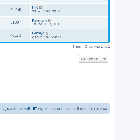
NIK
46259
23 окт 2014, 20:37
Ksilenium
51067
18 ноя 2013, 01:11
Garsiya
46173
24 окт 2013, 23:00
5 тем • Страница
1
из
1
Перейти
 с администрацией
Удалить cookies
Часовой пояс:
UTC+03:00