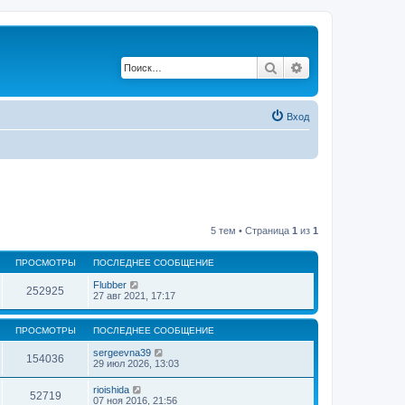
Поиск
Расширенный по
Вход
5 тем • Страница
1
из
1
ПРОСМОТРЫ
ПОСЛЕДНЕЕ СООБЩЕНИЕ
Flubber
252925
27 авг 2021, 17:17
ПРОСМОТРЫ
ПОСЛЕДНЕЕ СООБЩЕНИЕ
sergeevna39
154036
29 июл 2026, 13:03
rioishida
52719
07 ноя 2016, 21:56