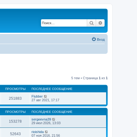
Поиск
Расширенный по
Вход
5 тем • Страница
1
из
1
ПРОСМОТРЫ
ПОСЛЕДНЕЕ СООБЩЕНИЕ
Flubber
251883
27 авг 2021, 17:17
ПРОСМОТРЫ
ПОСЛЕДНЕЕ СООБЩЕНИЕ
sergeevna39
153278
29 июл 2026, 13:03
rioishida
52643
07 ноя 2016, 21:56