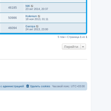
NIK
46185
23 окт 2014, 20:37
Ksilenium
50986
18 ноя 2013, 01:11
Garsiya
46094
24 окт 2013, 23:00
5 тем • Страница
1
из
1
Перейти
 с администрацией
Удалить cookies
Часовой пояс:
UTC+03:00