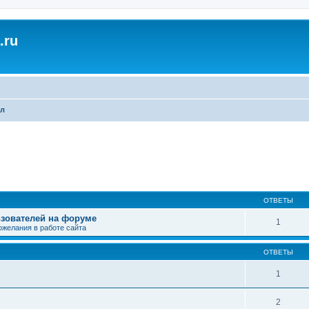
.ru
кл
ширенный поиск
ОТВЕТЫ
зователей на форуме
1
ожелания в работе сайта
ОТВЕТЫ
1
2