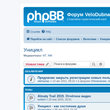
Форум VeloDubna
Спортивно-туристический клуб
Ссылки
FAQ
Перейти на сайт
Список форумов
Велотема
Уници
Уницикл
Модераторы:
ViT
,
NIK
Поиск
Рас
Новая тема
ОБЪЯВЛЕНИЯ
Предлагаю закрыть регистрацию новых поль
oldmaniac
»
10 авг 2021, 08:22
» в форуме
Обновления, п
ТЕМЫ
Almaty Trail 2019. Отчётное видео
turbich
»
20 янв 2020, 18:01
Уницикл - как состояние души
Vovasvetov
»
09 дек 2014, 01:25