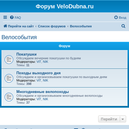
Форум VeloDubna.ru
FAQ
Вход
П
Перейти на сайт
Список форумов
Велособытия
о
Велособытия
и
Форум
с
к
Покатушки
Обсуждаем вечерние покатушки по будням
Модераторы:
ViT
,
NIK
Темы:
11
Походы выходного дня
Обсуждаем и организовываем покатушки по выходным дням
Модераторы:
ViT
,
NIK
Темы:
398
Многодневные велопоходы
Обсуждаем и организовываем многодневные велопоходы
Модераторы:
ViT
,
NIK
Темы:
37
Перейти