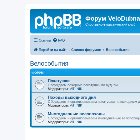
Форум VeloDubna
Спортивно-туристический клуб
Ссылки
FAQ
Перейти на сайт
Список форумов
Велособытия
Велособытия
ФОРУМ
Покатушки
Обсуждаем вечерние покатушки по будням
Модераторы:
ViT
,
NIK
Походы выходного дня
Обсуждаем и организовываем покатушки по выходным 
Модераторы:
ViT
,
NIK
Многодневные велопоходы
Обсуждаем и организовываем многодневные велопоход
Модераторы:
ViT
,
NIK