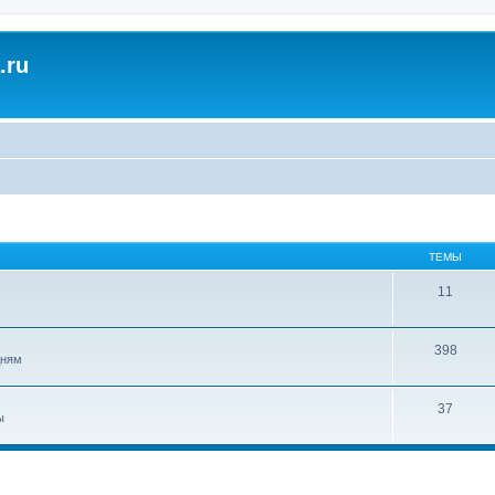
.ru
ТЕМЫ
11
398
дням
37
ы