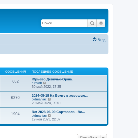
Поиск
Расширенный по
Вход
СООБЩЕНИЯ
ПОСЛЕДНЕЕ СООБЩЕНИЕ
Юрьево Девичье-Орша.
682
П
turbich
е
30 май 2022, 17:35
р
е
2024-05-18 На Волгу в хорошую…
6270
й
П
oldmaniac
т
е
29 май 2024, 09:01
и
р
к
е
Re: 2023-06-09 Сортавала - Ве…
п
1904
й
П
oldmaniac
о
т
е
19 ноя 2023, 22:37
с
и
р
л
к
е
е
п
й
д
о
т
н
с
Перейти
и
е