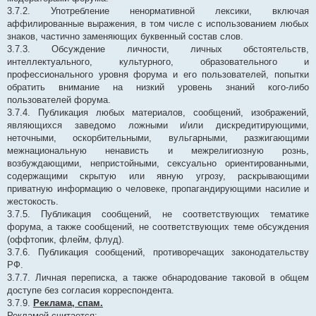
3.7.2. Употребление ненормативной лексики, включая
аффилированные выражения, в том числе с использованием любых
знаков, частично заменяющих буквенный состав слов.
3.7.3. Обсуждение личности, личных обстоятельств,
интеллектуального, культурного, образовательного и
профессионального уровня форума и его пользователей, попытки
обратить внимание на низкий уровень знаний кого-либо
пользователей форума.
3.7.4. Публикация любых материалов, сообщений, изображений,
являющихся заведомо ложными и/или дискредитирующими,
неточными, оскорбительными, вульгарными, разжигающими
межнациональную ненависть и межрелигиозную рознь,
возбуждающими, непристойными, сексуально ориентированными,
содержащими скрытую или явную угрозу, раскрывающими
приватную информацию о человеке, пропагандирующими насилие и
жестокость.
3.7.5. Публикация сообщений, не соответствующих тематике
форума, а также сообщений, не соответствующих теме обсуждения
(оффтопик, флейм, флуд).
3.7.6. Публикация сообщений, противоречащих законодательству
РФ.
3.7.7. Личная переписка, а также обнародование таковой в общем
доступе без согласия корреспондента.
3.7.9.
Реклама, спам.
Рекламой считается: