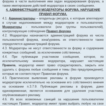
форума в части выполнения ими задач модерирования форума, а
также имитирование действий модератора в своих сообщениях.
4. АДМИНИСТРАЦИЯ И МОДЕРАТОРЫ ФОРУМА. НАРУШЕНИЕ
ПРАВИЛ ФОРУМА.
4.1.
Администраторы
– владельцы ресурса, к которым апеллируют
в случае недопонимания между модератором и пользователем.
Модераторы
- пользователи (или группы пользователей),
контролирующие соблюдение
Правил форума
.
4.2. Модераторы назначаются администрацией форума из числа
пользователей форума, зона/уровень их ответственности также
определяется администрацией форума.
4.3. Модераторы не несут ответственности за форму и содержание
конкретных сообщений, за исключением собственных.
4.4. При публикации участником сообщения, которое, по
исключительному мнению модератора, нарушает настоящие
Правила
, модератор имеет право отредактировать, закрыть или
удалить с форума любые сообщения и темы (без предупреждения),
которые не соответствуют Правилам форума.
4.5 Практическое выявление рекламы в форуме производится
модератором исключительно на основании его собственного мнения
на основании п.3.7.9. Публикация рекламы в форуме, даже
единовременная, является основанием для удаления участника,
опубликовавшего рекламу.
4.6. Из всех возможных санкций за нарушение пользователем
настоящих Правил, модератор имеет право выбрать любую на свое