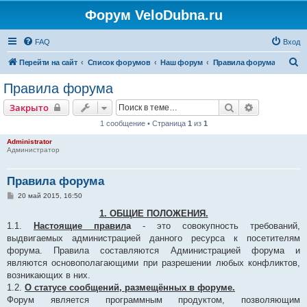
Форум VeloDubna.ru
FAQ
Вход
П
Перейти на сайт
Список форумов
Наш форум
Правила форума
о
Правила форума
и
Поиск
Расширенн
Закрыто
с
1 сообщение • Страница
1
из
1
к
Administrator
Администратор
Правила форума
С
20 май 2015, 16:50
о
о
1. ОБЩИЕ ПОЛОЖЕНИЯ.
б
1.1.
Настоящие правил
а
- это совокупность требований,
щ
е
выдвигаемых администрацией данного ресурса к посетителям
н
форума. Правила составляются Администрацией форума и
и
е
являются основополагающими при разрешении любых конфликтов,
возникающих в них.
1.2.
О статусе сообщений, размещённых в форуме.
Форум является программным продуктом, позволяющим