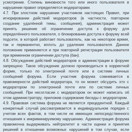
усмотрение. Степень виновности того или иного пользователя в
нарушении правил определяется модераторами.
4.7. При злостном нарушении участником настоящих Правил, при
игнорировании действий модераторов (в частности, повторное
создание удалённой темы, сообщения), администрация может
принять решение об ограничении доступа к форуму для
определённого пользователя, о блокировании доступа к форуму всей
подсети, в которой работает пользователь, как на некоторое время,
так и перманентно, вплоть до удаления пользователя. Данное
положение применяется и при повторной регистрации пользователя
при временном ограничении доступа (бан).
4.8. Обсуждение действий модераторов и администрации в форуме
запрещено. Такое обсуждение должно производиться в корректной
форме, только по электронной почте или в системе личных
сообщений форума. Если участник форума сомневается в
правомерности действий модератора, то он может обсудить это с
модератором по электронной почте или по системе личных
сообщений. При несогласии с модератором он может написать об
этом администратору, приложив содержание беседы с модератором.
4.9. Правовая система форума не является прецедентной. Каждый
конкретный случай рассматривается в индивидуальном порядке с
учетом всех фактов, в том числе не имеющих непосредственного
отношения к инкриминируемому нарушению. Администрация форума
правомочна выдерживать нейтралитет в части оценки и принятия
решений в отношении возможных нарушений в том случае, если