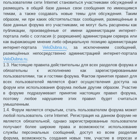
пользователям сети Internet становиться участниками обсуждений и
размещать в общей базе данных свои сообщения по имеющимся
темам, а также создавать новые темы для обсуждения. Таким
образом, ни при каких обстоятельствах сообщения, размещённые в
базе данных форума его участниками, не могут быть расценены как
публикации, произведённые от имени администрации интернет-
портала либо с согласия (с разрешения) администрации сервера или
как выражающие мнение либо официальную позицию администрации
интернет-портала
VeloDubna.ru
, за исключением сообщений,
размещённых непосредственно администрацией интернет-портала
VeloDubna.ru
.
1.3. Настоящие правила действительны для всех разделов форума и
обязательны к исполнению как зарегистрированными
пользователями, так и гостями форума. Фактом принятия правил для
всех пользователей является факт осуществления доступа на
форум или использования форума любым другим образом. Участие
в форуме подразумевает принятие настоящих правил форума,
поэтому любое нарушение этих правил будет считаться
умышленным.
1.4. Форум является открытым, стать пользователем форума может
любой пользователь сети Internet. Регистрация на данном форуме не
является обязательной, однако зарегистрированные пользователи
получают более широкие права и возможности: использование
службы персональных сообщений, доступ ко всем разделам
форума, возможность создания новых тем, участие в опросах и