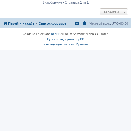
1 сообщение • Страница
1
из
1
Перейти
Перейти на сайт
Список форумов
Часовой пояс:
UTC+03:00
Создано на основе
phpBB
® Forum Software © phpBB Limited
Русская поддержка phpBB
Конфиденциальность
|
Правила