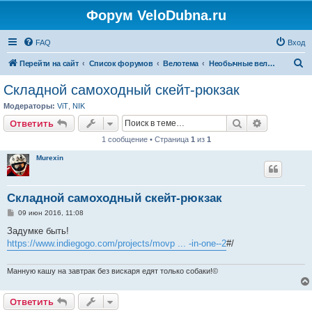
Форум VeloDubna.ru
FAQ
Вход
П
Перейти на сайт
Список форумов
Велотема
Необычные велосипеды
о
Складной самоходный скейт-рюкзак
и
Модераторы:
ViT
,
NIK
с
Поиск
Расширен
Ответить
к
1 сообщение • Страница
1
из
1
Murexin
Складной самоходный скейт-рюкзак
С
09 июн 2016, 11:08
о
о
Задумке быть!
б
https://www.indiegogo.com/projects/movp ... -in-one--2
#/
щ
е
н
и
Манную кашу на завтрак без вискаря едят только собаки!©
е
Ответить