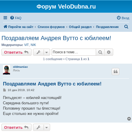
Форум VeloDubna.ru
FAQ
Вход
П
Перейти на сайт
Список форумов
Общий раздел
Поздравления
о
Поздравляем Андрея Вутто с юбилеем!
и
Модераторы:
ViT
,
NIK
с
Поиск
Расширен
Ответить
к
1 сообщение • Страница
1
из
1
oldmaniac
Лось
Поздравляем Андрея Вутто с юбилеем!
С
10 дек 2019, 10:42
о
о
Пятьдесят – юбилей настоящий!
б
Середина большого пути!
щ
е
Половину прошел ты блестяще!
н
Еще столько же нужно пройти!
и
е
Ответить