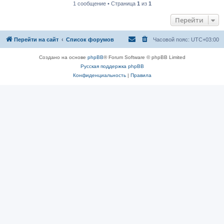
1 сообщение • Страница
1
из
1
Перейти
Перейти на сайт
Список форумов
Часовой пояс:
UTC+03:00
Создано на основе
phpBB
® Forum Software © phpBB Limited
Русская поддержка phpBB
Конфиденциальность
|
Правила