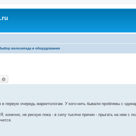
.ru
Выбор велосипеда и оборудования
оиск
Расширенный поиск
н в первую очередь маркетологам. У кого-нить бывали проблемы с один
, конечно, не рискую пока - в силу тысячи причин - прыгать на нем с п
чется.