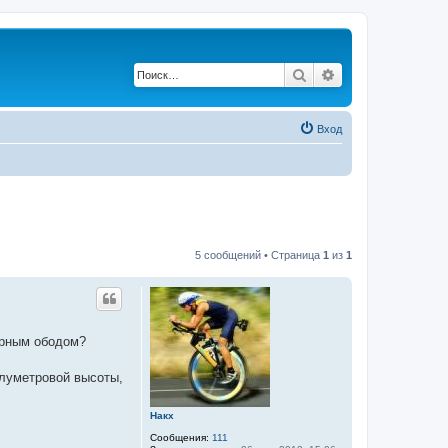
Поиск
Расширенный по
Вход
5 сообщений • Страница
1
из
1
арным ободом?
олуметровой высоты,
Накх
Сообщения:
111