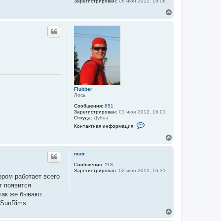
Зарегистрирован:
06 июн 2012, 15:06
В
е
р
н
у
т
ь
с
я
к
н
а
Flubber
ч
Лось
а
Сообщения:
851
л
Зарегистрирован:
01 июн 2012, 16:01
у
Откуда:
Дубна
К
Контактная информация:
о
н
В
т
е
а
р
к
mutr
н
т
у
Сообщения:
113
н
Зарегистрирован:
02 июн 2012, 16:31
а
т
ором работает всего
я
ь
и
т появится
с
н
я
так же бывают
ф
к
о
 SunRims.
н
р
В
м
а
е
а
ч