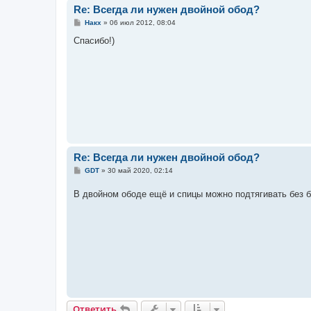
Re: Всегда ли нужен двойной обод?
С
Накх
»
06 июл 2012, 08:04
о
о
Спасибо!)
б
щ
е
н
и
е
Re: Всегда ли нужен двойной обод?
С
GDT
»
30 май 2020, 02:14
о
о
В двойном ободе ещё и спицы можно подтягивать без 
б
щ
е
н
и
е
Ответить