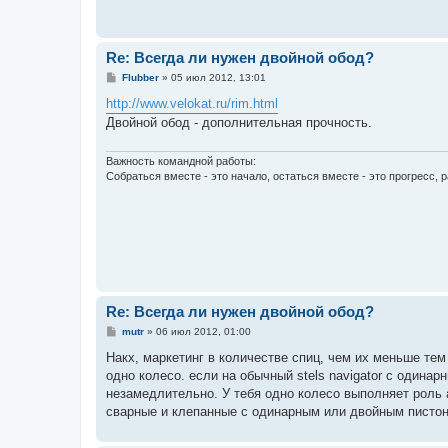
Re: Всегда ли нужен двойной обод?
С
Flubber
»
05 июл 2012, 13:01
о
о
http://www.velokat.ru/rim.html
б
Двойной обод - дополнительная прочность.
щ
е
н
и
Важность командной работы:
е
Собраться вместе - это начало, остаться вместе - это прогресс, р
Re: Всегда ли нужен двойной обод?
С
mutr
»
06 июл 2012, 01:00
о
о
Накх, маркетинг в количестве спиц, чем их меньше тем
б
одно колесо. если на обычный stels navigator c одина
щ
е
незамедлительно. У тебя одно колесо выполняет роль 
н
сварные и клепанные с одинарным или двойным пистон
и
е