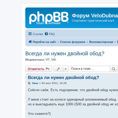
Форум VeloDubna
Спортивно-туристический клуб
Ссылки
FAQ
Перейти на сайт
Список форумов
Веломастерская
Всегда ли нужен двойной обод?
Модераторы:
ViT
,
NIK
П
Ответить
Всегда ли нужен двойной обод?
С
Накх
»
04 июл 2012, 16:29
о
о
Собсно сабж. Есть подозрение, что двойной обод нуже
б
щ
е
У меня стоит на колесе одинарный алюминиевый обод. Я
н
но и выкладывать еще 1000-1500 за двойной обод не хо
и
е
Что скажете?)