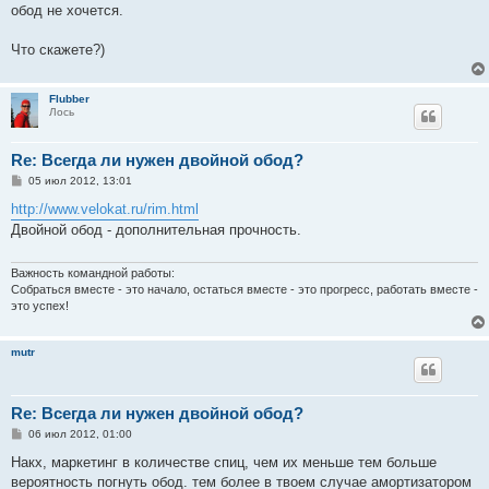
обод не хочется.
Что скажете?)
Flubber
Лось
Re: Всегда ли нужен двойной обод?
С
05 июл 2012, 13:01
о
о
http://www.velokat.ru/rim.html
б
Двойной обод - дополнительная прочность.
щ
е
н
и
Важность командной работы:
е
Собраться вместе - это начало, остаться вместе - это прогресс, работать вместе -
это успех!
mutr
Re: Всегда ли нужен двойной обод?
С
06 июл 2012, 01:00
о
о
Накх, маркетинг в количестве спиц, чем их меньше тем больше
б
вероятность погнуть обод. тем более в твоем случае амортизатором
щ