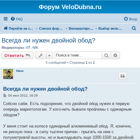
Форум VeloDubna.ru
FAQ
Вход
П
Перейти на сайт
Список форумов
Веломастерская
Выбор велосипеда и оборудования
о
Всегда ли нужен двойной обод?
и
Модераторы:
ViT
,
NIK
с
Поиск
Расширен
Ответить
к
5 сообщений • Страница
1
из
1
Накх
Всегда ли нужен двойной обод?
С
04 июл 2012, 16:29
о
о
Собсно сабж. Есть подозрение, что двойной обод нужен в первую
б
очередь маркетологам. У кого-нить бывали проблемы с одинарным
щ
е
ободом?
н
и
е
У меня стоит на колесе одинарный алюминиевый обод. Я, конечно,
не рискую пока - в силу тысячи причин - прыгать на нем с
полуметровой высоты, но и выкладывать еще 1000-1500 за двойной