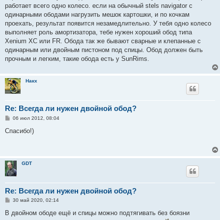
е
работает всего одно колесо. если на обычный stels navigator c
н
одинарными ободами нагрузить мешок картошки, и по кочкам
и
е
проехать, результат появится незамедлительно. У тебя одно колесо
выполняет роль амортизатора, тебе нужен хороший обод типа
Xenium XC или FR. Обода так же бывают сварные и клепанные с
одинарным или двойным пистоном под спицы. Обод должен быть
прочным и легким, такие обода еcть у SunRims.
Накх
Re: Всегда ли нужен двойной обод?
С
06 июл 2012, 08:04
о
о
Спасибо!)
б
щ
е
н
и
GDT
е
Re: Всегда ли нужен двойной обод?
С
30 май 2020, 02:14
о
о
В двойном ободе ещё и спицы можно подтягивать без боязни
б