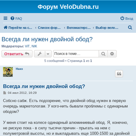
Форум VeloDubna.ru
FAQ
Вход
П
Перейти на сайт
Список форумов
Веломастерская
Выбор велосипеда и оборудования
о
Всегда ли нужен двойной обод?
и
Модераторы:
ViT
,
NIK
с
Поиск
Расширен
Ответить
к
5 сообщений • Страница
1
из
1
Накх
Всегда ли нужен двойной обод?
С
04 июл 2012, 16:29
о
о
Собсно сабж. Есть подозрение, что двойной обод нужен в первую
б
очередь маркетологам. У кого-нить бывали проблемы с одинарным
щ
е
ободом?
н
и
е
У меня стоит на колесе одинарный алюминиевый обод. Я, конечно,
не рискую пока - в силу тысячи причин - прыгать на нем с
полуметровой высоты, но и выкладывать еще 1000-1500 за двойной