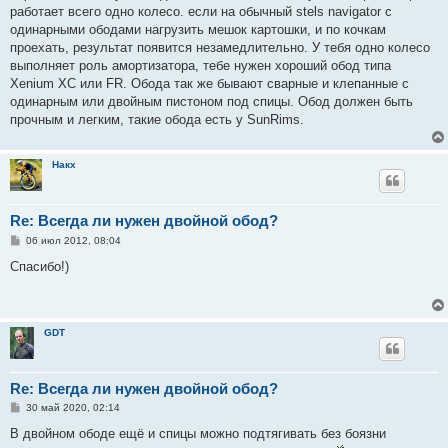
е
работает всего одно колесо. если на обычный stels navigator c
н
одинарными ободами нагрузить мешок картошки, и по кочкам
и
е
проехать, результат появится незамедлительно. У тебя одно колесо
выполняет роль амортизатора, тебе нужен хороший обод типа
Xenium XC или FR. Обода так же бывают сварные и клепанные с
одинарным или двойным пистоном под спицы. Обод должен быть
прочным и легким, такие обода еcть у SunRims.
Накх
Re: Всегда ли нужен двойной обод?
С
06 июл 2012, 08:04
о
о
Спасибо!)
б
щ
е
н
и
GDT
е
Re: Всегда ли нужен двойной обод?
С
30 май 2020, 02:14
о
о
В двойном ободе ещё и спицы можно подтягивать без боязни
б