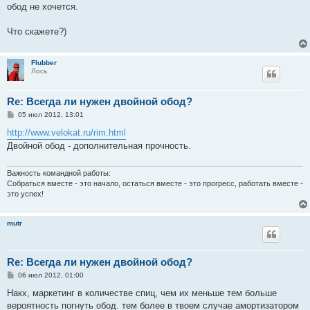
обод не хочется.
Что скажете?)
Flubber
Лось
Re: Всегда ли нужен двойной обод?
С
05 июл 2012, 13:01
о
о
http://www.velokat.ru/rim.html
б
Двойной обод - дополнительная прочность.
щ
е
н
и
Важность командной работы:
е
Собраться вместе - это начало, остаться вместе - это прогресс, работать вместе -
это успех!
mutr
Re: Всегда ли нужен двойной обод?
С
06 июл 2012, 01:00
о
о
Накх, маркетинг в количестве спиц, чем их меньше тем больше
б
вероятность погнуть обод. тем более в твоем случае амортизатором
щ