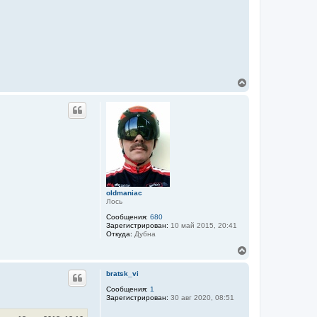
В
е
р
н
у
т
ь
с
я
к
н
а
oldmaniac
ч
Лось
а
Сообщения:
680
л
Зарегистрирован:
10 май 2015, 20:41
у
Откуда:
Дубна
В
е
р
bratsk_vi
н
у
Сообщения:
1
Зарегистрирован:
30 авг 2020, 08:51
т
ь