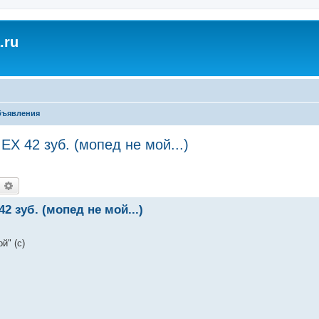
.ru
ъявления
EX 42 зуб. (мопед не мой...)
оиск
Расширенный поиск
2 зуб. (мопед не мой...)
й" (с)