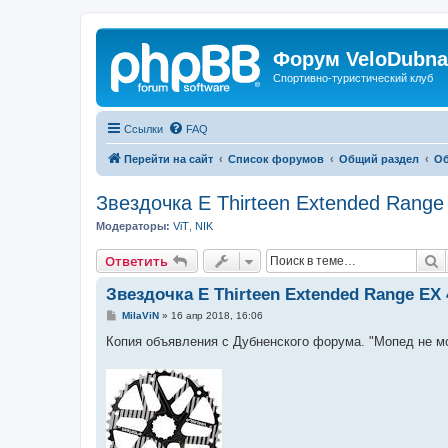
Форум VeloDubna
Спортивно-туристический клуб
Ссылки
FAQ
Перейти на сайт
Список форумов
Общий раздел
Об
Звездочка E Thirteen Extended Range 
Модераторы:
ViT
,
NIK
П
Ответить
Звездочка E Thirteen Extended Range EX 4
С
MilaViN
»
16 апр 2018, 16:06
о
о
Копия объявления с Дубненского форума. "Мопед не мо
б
щ
е
н
и
е