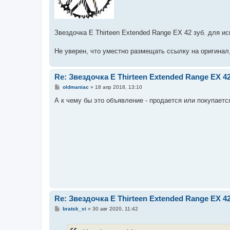
Звездочка E Thirteen Extended Range EX 42 зуб. для и
Не уверен, что уместно размещать ссылку на оригинал, 
Re: Звездочка E Thirteen Extended Range EX 42 
С
oldmaniac
»
18 апр 2018, 13:10
о
о
А к чему бы это объявление - продается или покупаетс
б
щ
е
н
и
е
Re: Звездочка E Thirteen Extended Range EX 42 
С
bratsk_vi
»
30 авг 2020, 11:42
о
о
б