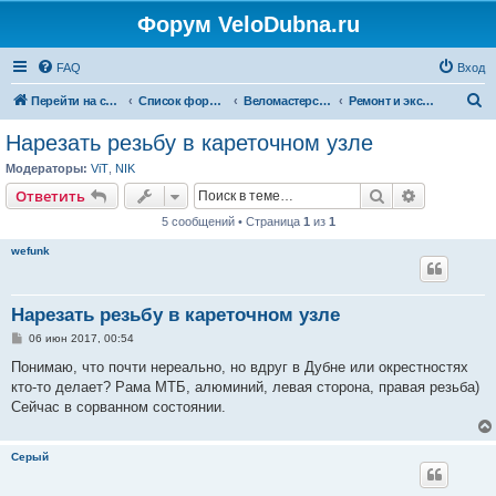
Форум VeloDubna.ru
FAQ
Вход
П
Перейти на сайт
Список форумов
Веломастерская
Ремонт и эксплуатация велосипеда
о
Нарезать резьбу в кареточном узле
и
Модераторы:
ViT
,
NIK
с
Поиск
Расширен
Ответить
к
5 сообщений • Страница
1
из
1
wefunk
Нарезать резьбу в кареточном узле
С
06 июн 2017, 00:54
о
о
Понимаю, что почти нереально, но вдруг в Дубне или окрестностях
б
кто-то делает? Рама МТБ, алюминий, левая сторона, правая резьба)
щ
е
Сейчас в сорванном состоянии.
н
и
е
Серый