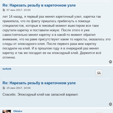
Re: Нарезать резьбу в кареточном узле
С
07 июн 2017, 15:03
о
о
лет 14 назад, я первый раз менял кареточный узел, каретка так
б
прикипела, что по факту пришлось прибегнуть к помощи
щ
е
специалистов, которые в пиковый момент вшестером все таки
н
скрутили каретку и поставили новую. После этого я уже
и
е
самостоятельно менял каретку и в какой-то момент обратил
внимание, что на раме присутствуют какие то наросты, оказалось это
следы от эпоксидного клея. После первого раза мне каретку
посадили на клей. И в прошлом году я в очередной раз менял
каретку и так же посадил ее на эпоксидный клей. Держится всё
отлично.
wefunk
Re: Нарезать резьбу в кареточном узле
С
15 июн 2017, 10:04
о
о
Спасибо. Эпоксидный клей как запасной вариант.
б
щ
е
н
и
Oblako
е