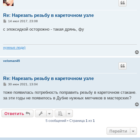
Re: Нарезать резьбу в кареточном узле
С
14 июл 2017, 23:08
о
о
с эпоксидкой осторожно - такая дрянь, фу
б
щ
е
н
и
нужные люди)
е
veloman45
Re: Нарезать резьбу в кареточном узле
С
30 июн 2021, 13:04
о
о
тоже появилась потребность поправить резьбу в кареточном стакане.
б
за эти годы не появилось в Дубне нужных метчиков в мастерских?
щ
е
н
и
Ответить
е
5 сообщений • Страница
1
из
1
Перейти