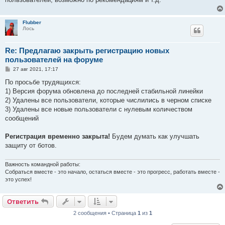
Flubber
Лось
Re: Предлагаю закрыть регистрацию новых
пользователей на форуме
С
27 авг 2021, 17:17
о
о
По просьбе трудящихся:
б
1) Версия форума обновлена до последней стабильной линейки
щ
е
2) Удалены все пользователи, которые числились в черном списке
н
3) Удалены все новые пользователи с нулевым количеством
и
е
сообщений
Регистрация временно закрыта!
Будем думать как улучшать
защиту от ботов.
Важность командной работы:
Собраться вместе - это начало, остаться вместе - это прогресс, работать вместе -
это успех!
Ответить
2 сообщения • Страница
1
из
1