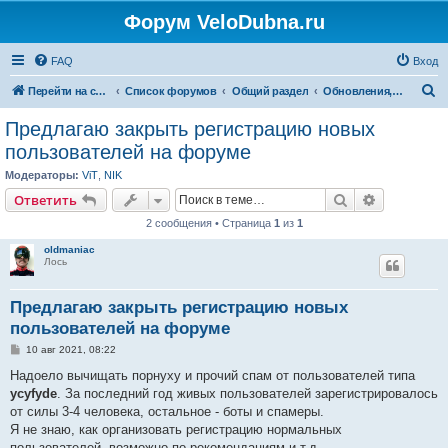
Форум VeloDubna.ru
FAQ
Вход
П
Перейти на сайт
Список форумов
Общий раздел
Обновления, пожелания в работе сайта
о
Предлагаю закрыть регистрацию новых
и
пользователей на форуме
с
Модераторы:
ViT
,
NIK
к
Поиск
Расширен
Ответить
2 сообщения • Страница
1
из
1
oldmaniac
Лось
Предлагаю закрыть регистрацию новых
пользователей на форуме
С
10 авг 2021, 08:22
о
о
Надоело вычищать порнуху и прочий спам от пользователей типа
б
ycyfyde
. За последний год живых пользователей зарегистрировалось
щ
е
от силы 3-4 человека, остальное - боты и спамеры.
н
Я не знаю, как организовать регистрацию нормальных
и
е
пользователей, возможно по рекомендациям и т.д.