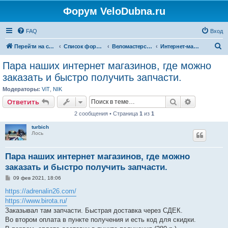
Форум VeloDubna.ru
FAQ
Вход
П
Перейти на сайт
Список форумов
Веломастерская
Интернет-магазины
о
Пара наших интернет магазинов, где можно
и
заказать и быстро получить запчасти.
с
Модераторы:
ViT
,
NIK
к
Поиск
Расширен
Ответить
2 сообщения • Страница
1
из
1
turbich
Лось
Пара наших интернет магазинов, где можно
заказать и быстро получить запчасти.
С
09 фев 2021, 18:06
о
о
https://adrenalin26.com/
б
https://www.birota.ru/
щ
е
Заказывал там запчасти. Быстрая доставка через СДЕК.
н
Во втором оплата в пункте получения и есть код для скидки.
и
е