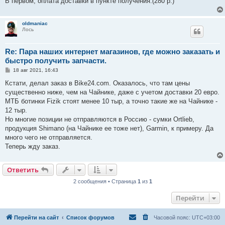
В первом, оплата доставки в пункте получения.(280 р.)
oldmaniac
Лось
Re: Пара наших интернет магазинов, где можно заказать и
быстро получить запчасти.
С
18 авг 2021, 16:43
о
о
Кстати, делал заказ в Bike24.com. Оказалось, что там цены
б
существенно ниже, чем на Чайнике, даже с учетом доставки 20 евро.
щ
е
МТБ ботинки Fizik стоят менее 10 тыр, а точно такие же на Чайнике -
н
12 тыр.
и
е
Но многие позиции не отправляются в Россию - сумки Ortlieb,
продукция Shimano (на Чайнике ее тоже нет), Garmin, к примеру. Да
много чего не отправляется.
Теперь жду заказ.
Ответить
2 сообщения • Страница
1
из
1
Перейти
Перейти на сайт
Список форумов
Часовой пояс:
UTC+03:00