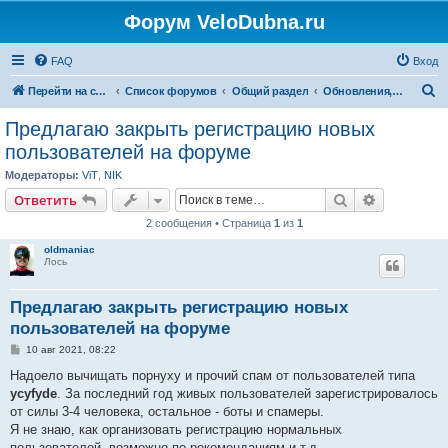
Форум VeloDubna.ru
FAQ
Вход
П
Перейти на сайт
Список форумов
Общий раздел
Обновления, пожелания в работе сайта
о
Предлагаю закрыть регистрацию новых
и
пользователей на форуме
с
Модераторы:
ViT
,
NIK
к
Поиск
Расширен
Ответить
2 сообщения • Страница
1
из
1
oldmaniac
Лось
Предлагаю закрыть регистрацию новых
пользователей на форуме
С
10 авг 2021, 08:22
о
о
Надоело вычищать порнуху и прочий спам от пользователей типа
б
ycyfyde
. За последний год живых пользователей зарегистрировалось
щ
е
от силы 3-4 человека, остальное - боты и спамеры.
н
Я не знаю, как организовать регистрацию нормальных
и
е
пользователей, возможно по рекомендациям и т.д.