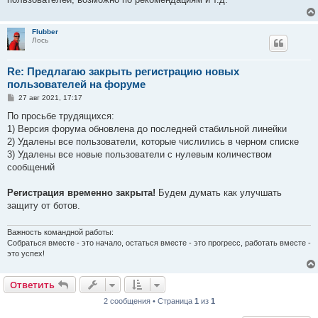
Flubber
Лось
Re: Предлагаю закрыть регистрацию новых
пользователей на форуме
С
27 авг 2021, 17:17
о
о
По просьбе трудящихся:
б
1) Версия форума обновлена до последней стабильной линейки
щ
е
2) Удалены все пользователи, которые числились в черном списке
н
3) Удалены все новые пользователи с нулевым количеством
и
е
сообщений
Регистрация временно закрыта!
Будем думать как улучшать
защиту от ботов.
Важность командной работы:
Собраться вместе - это начало, остаться вместе - это прогресс, работать вместе -
это успех!
Ответить
2 сообщения • Страница
1
из
1