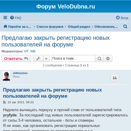
Форум VeloDubna.ru
FAQ
Вход
П
Перейти на сайт
Список форумов
Общий раздел
Обновления, пожелания в работе сайта
о
Предлагаю закрыть регистрацию новых
и
пользователей на форуме
с
Модераторы:
ViT
,
NIK
к
Поиск
Расширен
Ответить
2 сообщения • Страница
1
из
1
oldmaniac
Лось
Предлагаю закрыть регистрацию новых
пользователей на форуме
С
10 авг 2021, 08:22
о
о
Надоело вычищать порнуху и прочий спам от пользователей типа
б
ycyfyde
. За последний год живых пользователей зарегистрировалось
щ
е
от силы 3-4 человека, остальное - боты и спамеры.
н
Я не знаю, как организовать регистрацию нормальных
и
е
пользователей, возможно по рекомендациям и т.д.