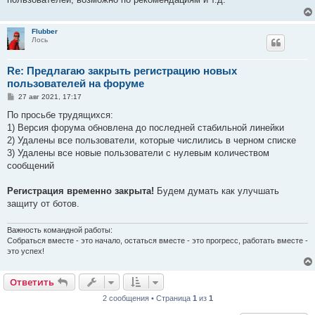
Flubber
Лось
Re: Предлагаю закрыть регистрацию новых
пользователей на форуме
С
27 авг 2021, 17:17
о
о
По просьбе трудящихся:
б
1) Версия форума обновлена до последней стабильной линейки
щ
е
2) Удалены все пользователи, которые числились в черном списке
н
3) Удалены все новые пользователи с нулевым количеством
и
е
сообщений
Регистрация временно закрыта!
Будем думать как улучшать
защиту от ботов.
Важность командной работы:
Собраться вместе - это начало, остаться вместе - это прогресс, работать вместе -
это успех!
Ответить
2 сообщения • Страница
1
из
1