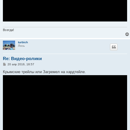
Всегда!
turbich
Лось
Re: Видео-ролики
С
20 апр 2016, 18:57
о
о
Крымские трейлы или Загремел на хардтейле.
б
щ
е
н
и
е