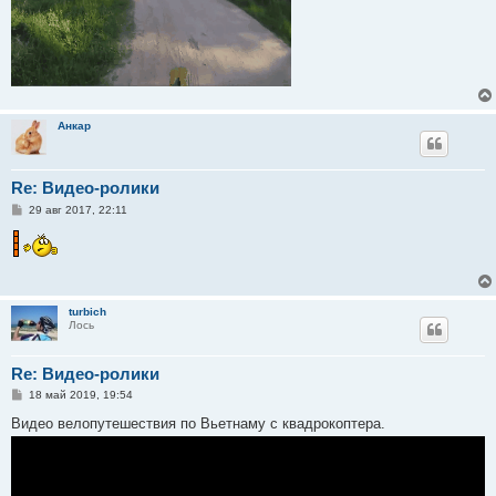
Анкар
Re: Видео-ролики
С
29 авг 2017, 22:11
о
о
б
щ
е
н
и
turbich
е
Лось
Re: Видео-ролики
С
18 май 2019, 19:54
о
о
Видео велопутешествия по Вьетнаму с квадрокоптера.
б
щ
е
н
и