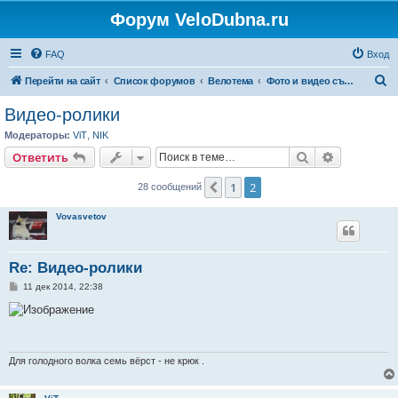
Форум VeloDubna.ru
FAQ
Вход
П
Перейти на сайт
Список форумов
Велотема
Фото и видео съемка
о
Видео-ролики
и
Модераторы:
ViT
,
NIK
с
Поиск
Расширен
Ответить
к
1
2
Пред.
28 сообщений
Vovasvetov
Re: Видео-ролики
С
11 дек 2014, 22:38
о
о
б
щ
е
н
и
Для голодного волка семь вёрст - не крюк .
е