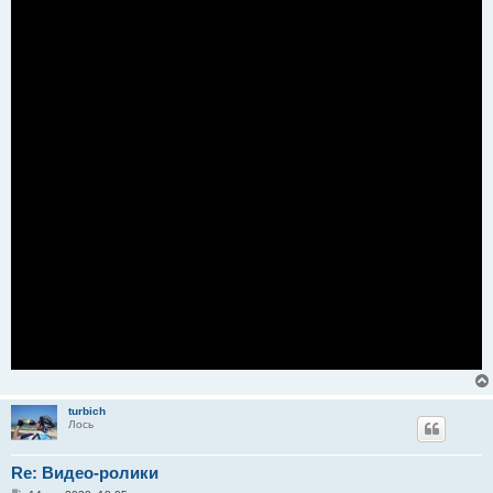
е
turbich
Лось
Re: Видео-ролики