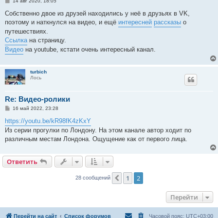
С
14 авг 2020, 18:05
о
о
Собственно двое из друзей находились у неё в друзьях в VK,
б
поэтому и наткнулся на видео, и ещё
интересней
рассказы
о
щ
е
путешествиях.
н
Ссылка
на страницу.
и
е
Видео
на youtube, кстати очень интересный канал.
turbich
Лось
Re: Видео-ролики
С
16 май 2022, 23:28
о
о
https://youtu.be/kR98fK4zKxY
б
Из серии прогулки по Лондону. На этом канале автор ходит по
щ
е
различным местам Лондона. Ощущение как от первого лица.
н
и
е
Ответить
1
2
Пред.
28 сообщений
Перейти
Перейти на сайт
Список форумов
Часовой пояс:
UTC+03:00