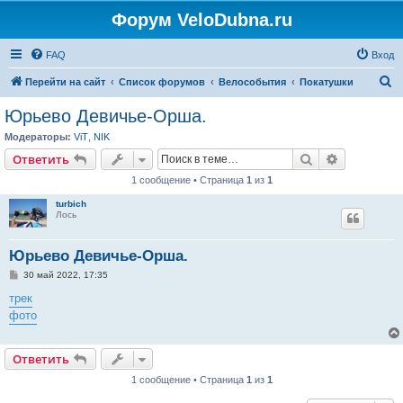
Форум VeloDubna.ru
FAQ
Вход
П
Перейти на сайт
Список форумов
Велособытия
Покатушки
о
Юрьево Девичье-Орша.
и
Модераторы:
ViT
,
NIK
с
Поиск
Расширен
Ответить
к
1 сообщение • Страница
1
из
1
turbich
Лось
Юрьево Девичье-Орша.
С
30 май 2022, 17:35
о
о
трек
б
фото
щ
е
н
и
Ответить
е
1 сообщение • Страница
1
из
1